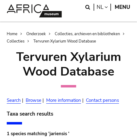
Skip
Skip
Search
LANGUAGE
NL
MENU
to
to
main
search
content
Breadcrumb
Home
Onderzoek
Collecties, archieven en bibliotheken
Collecties
Tervuren Xylarium Wood Database
Tervuren Xylarium
Wood Database
Search
|
Browse
|
More information
|
Contact persons
Taxa search results
1 species matching 'jariensis '