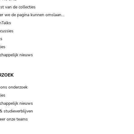
t van de collecties
er we de pagina kunnen omslaan…
Talks
scussies
ts
ies
happelijk nieuws
RZOEK
 ons onderzoek
ies
happelijk nieuws
& studieverblijven
eer onze teams