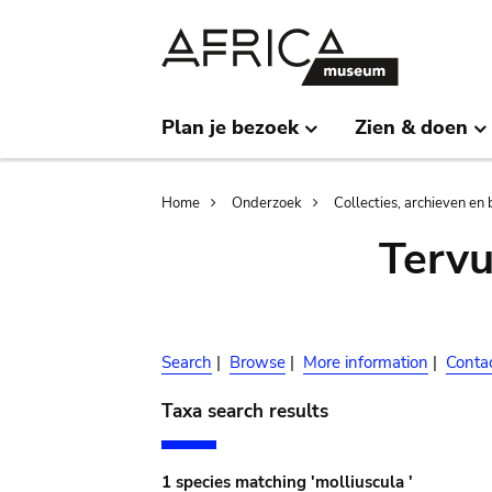
Skip
Skip
to
to
main
search
content
Plan je bezoek
Zien & doen
Breadcrumb
Home
Onderzoek
Collecties, archieven en 
Terv
Search
|
Browse
|
More information
|
Conta
Taxa search results
1 species matching 'molliuscula '