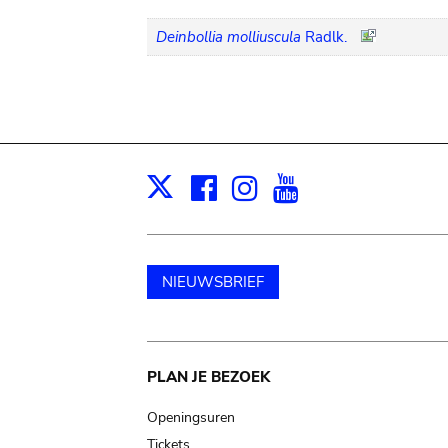
Deinbollia molliuscula
Radlk.
Facebook
Instagram
Youtube
Print
X
NIEUWSBRIEF
Main
PLAN JE BEZOEK
navigation
Openingsuren
Tickets