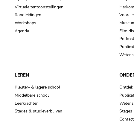
Virtuele tentoonstellingen
Herkoms
Rondleidingen
Voorale
Workshops
Museum
Agenda
Film di
Podcas
Publicat
Wetensc
LEREN
ONDE
Kleuter- & lagere school
Ontdek
Middelbare school
Publicat
Leerkrachten
Wetensc
Stages & studieverblijven
Stages 
Contact