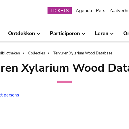
Submenu
TICKETS
Agenda
Pers
Zaalverh
Ontdekken
Participeren
Leren
O
bibliotheken
Collecties
Tervuren Xylarium Wood Database
uren Xylarium Wood Dat
ct persons