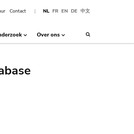
uur
Contact
NL
FR
EN
DE
中文
nderzoek
Over ons
Search
abase