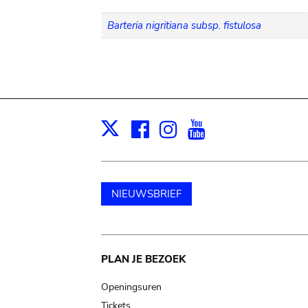
Barteria nigritiana subsp. fistulosa
Facebook
Instagram
Youtube
Print
X
NIEUWSBRIEF
Main
PLAN JE BEZOEK
navigation
Openingsuren
Tickets