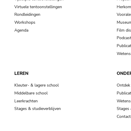
Virtuele tentoonstellingen
Herkoms
Rondleidingen
Voorale
Workshops
Museum
Agenda
Film di
Podcas
Publicat
Wetensc
LEREN
ONDE
Kleuter- & lagere school
Ontdek
Middelbare school
Publicat
Leerkrachten
Wetensc
Stages & studieverblijven
Stages 
Contact