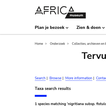
Skip
Skip
to
to
main
search
content
Plan je bezoek
Zien & doen
Breadcrumb
Home
Onderzoek
Collecties, archieven en 
Terv
Search
|
Browse
|
More information
|
Conta
Taxa search results
1 species matching 'nigritiana subsp. fistul