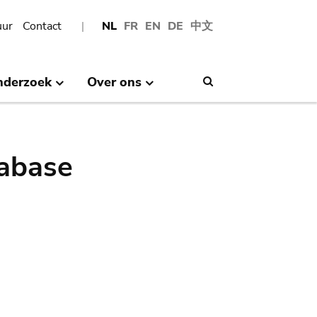
uur
Contact
NL
FR
EN
DE
中文
nderzoek
Over ons
Search
abase