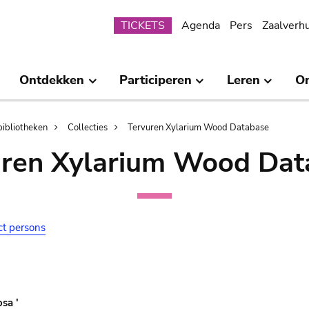
Submenu
TICKETS
Agenda
Pers
Zaalverh
Ontdekken
Participeren
Leren
O
bibliotheken
Collecties
Tervuren Xylarium Wood Database
uren Xylarium Wood Dat
ct persons
osa '