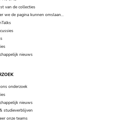
t van de collecties
er we de pagina kunnen omslaan…
Talks
scussies
ts
ies
happelijk nieuws
RZOEK
 ons onderzoek
ies
happelijk nieuws
& studieverblijven
eer onze teams