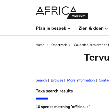
Skip
Skip
to
to
main
search
content
Plan je bezoek
Zien & doen
Breadcrumb
Home
Onderzoek
Collecties, archieven en 
Terv
Search
|
Browse
|
More information
|
Conta
Taxa search results
10 species matching 'officinalis '