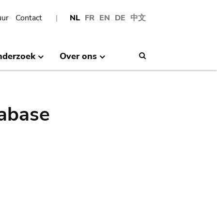
uur
Contact
NL
FR
EN
DE
中文
nderzoek
Over ons
Search
abase