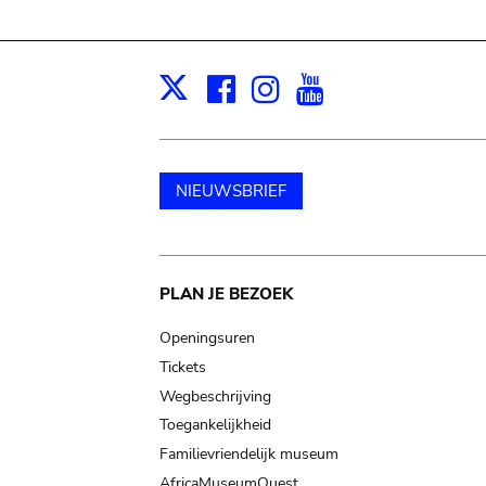
Facebook
Instagram
Youtube
Print
X
NIEUWSBRIEF
Main
PLAN JE BEZOEK
navigation
Openingsuren
Tickets
Wegbeschrijving
Toegankelijkheid
Familievriendelijk museum
AfricaMuseumQuest