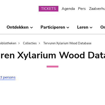
Submenu
TICKETS
Agenda
Pers
Zaalverh
Ontdekken
Participeren
Leren
O
bibliotheken
Collecties
Tervuren Xylarium Wood Database
uren Xylarium Wood Dat
ct persons