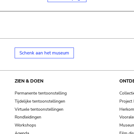
Schenk aan het museum
ZIEN & DOEN
ONTD
Permanente tentoonstelling
Collecti
Tijdelijke tentoonstellingen
Projec
Virtuele tentoonstellingen
Herkoms
Rondleidingen
Voorale
Workshops
Museum
Agenda
Film di