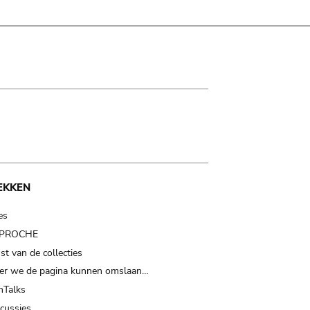
EKKEN
es
t PROCHE
t van de collecties
er we de pagina kunnen omslaan…
Talks
scussies