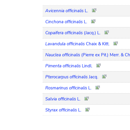
Avicennia officinalis
L.
Cinchona officinalis
L.
Copaifera officinalis
(Jacq.) L.
Lavandula officinalis
Chaix & Kitt.
Nauclea officinalis
(Pierre ex Pit.) Merr. & C
Pimenta officinalis
Lindl.
Pterocarpus officinalis
Jacq.
Rosmarinus officinalis
L.
Salvia officinalis
L.
Styrax officinalis
L.