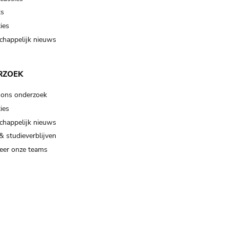
ts
ies
happelijk nieuws
RZOEK
 ons onderzoek
ies
happelijk nieuws
& studieverblijven
eer onze teams