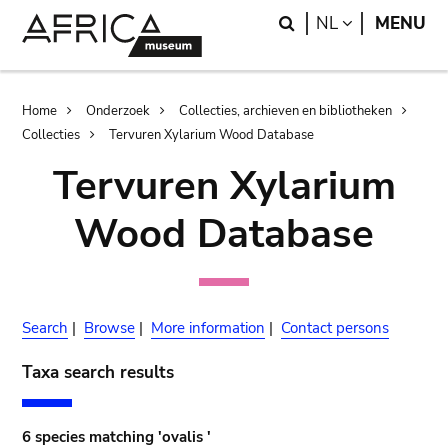
Skip
Skip
Search
LANGUAGE
NL
MENU
to
to
main
search
content
Breadcrumb
Home
Onderzoek
Collecties, archieven en bibliotheken
Collecties
Tervuren Xylarium Wood Database
Tervuren Xylarium
Wood Database
Search
|
Browse
|
More information
|
Contact persons
Taxa search results
6 species matching 'ovalis '