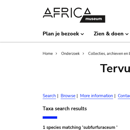
Skip
Skip
to
to
main
search
content
Plan je bezoek
Zien & doen
Breadcrumb
Home
Onderzoek
Collecties, archieven en 
Terv
Search
|
Browse
|
More information
|
Conta
Taxa search results
1 species matching 'subfurfuraceum '