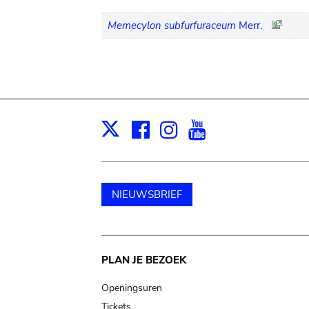
Memecylon subfurfuraceum
Merr.
Facebook
Instagram
Youtube
Print
X
NIEUWSBRIEF
Main
PLAN JE BEZOEK
navigation
Openingsuren
Tickets