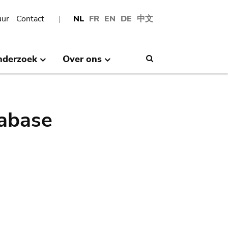
uur
Contact
NL
FR
EN
DE
中文
nderzoek
Over ons
Search
abase