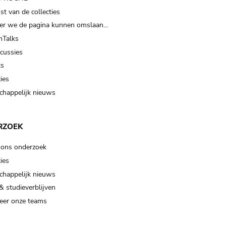
t van de collecties
er we de pagina kunnen omslaan…
Talks
scussies
ts
ies
happelijk nieuws
RZOEK
 ons onderzoek
ies
happelijk nieuws
& studieverblijven
eer onze teams