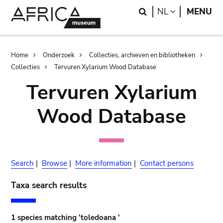
Skip
Skip
Search
LANGUAGE
NL
MENU
to
to
main
search
content
Breadcrumb
Home
Onderzoek
Collecties, archieven en bibliotheken
Collecties
Tervuren Xylarium Wood Database
Tervuren Xylarium
Wood Database
Search
|
Browse
|
More information
|
Contact persons
Taxa search results
1 species matching 'toledoana '