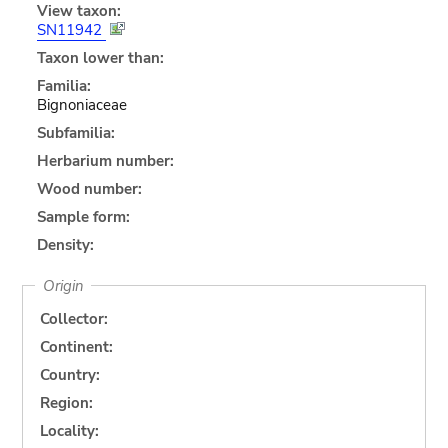
View taxon:
SN11942
Taxon lower than:
Familia:
Bignoniaceae
Subfamilia:
Herbarium number:
Wood number:
Sample form:
Density:
Origin
Collector:
Continent:
Country:
Region:
Locality: