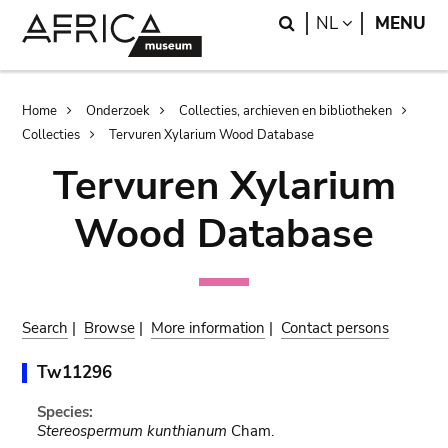
Skip
Skip
Search
LANGUAGE
NL
MENU
to
to
main
search
content
Breadcrumb
Home
Onderzoek
Collecties, archieven en bibliotheken
Collecties
Tervuren Xylarium Wood Database
Tervuren Xylarium
Wood Database
Search
|
Browse
|
More information
|
Contact persons
Tw11296
Species:
Stereospermum kunthianum
Cham.