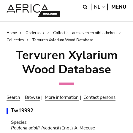
Skip
Skip
Search
LANGUAGE
NL
MENU
to
to
main
search
content
Breadcrumb
Home
Onderzoek
Collecties, archieven en bibliotheken
Collecties
Tervuren Xylarium Wood Database
Tervuren Xylarium
Wood Database
Search
|
Browse
|
More information
|
Contact persons
Tw19992
Species:
Pouteria adolfi-friedericii
(Engl.) A. Meeuse