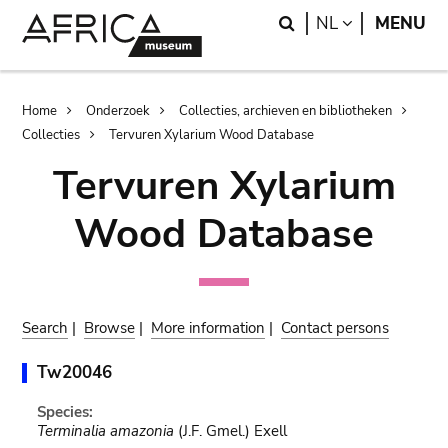
Skip
Skip
Search
LANGUAGE
NL
MENU
to
to
main
search
content
Breadcrumb
Home
Onderzoek
Collecties, archieven en bibliotheken
Collecties
Tervuren Xylarium Wood Database
Tervuren Xylarium
Wood Database
Search
|
Browse
|
More information
|
Contact persons
Tw20046
Species:
Terminalia amazonia
(J.F. Gmel.) Exell