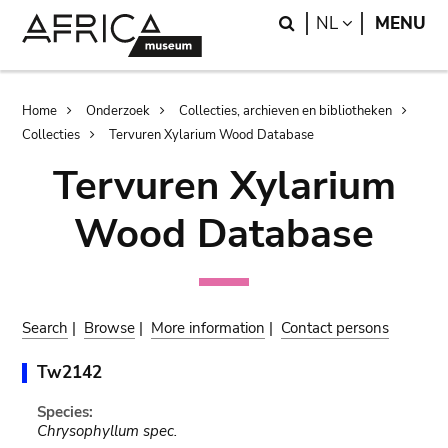
Skip
Skip
Search
LANGUAGE
NL
MENU
to
to
main
search
content
Breadcrumb
Home
Onderzoek
Collecties, archieven en bibliotheken
Collecties
Tervuren Xylarium Wood Database
Tervuren Xylarium
Wood Database
Search
|
Browse
|
More information
|
Contact persons
Tw2142
Species:
Chrysophyllum spec.