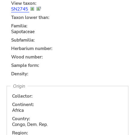
View taxon:
SN2745
Taxon lower than:
Familia:
Sapotaceae
Subfamilia:
Herbarium number:
Wood number:
Sample form:
Density:
Origin
Collector:
Continent:
Africa
Country:
Congo, Dem. Rep.
Region: