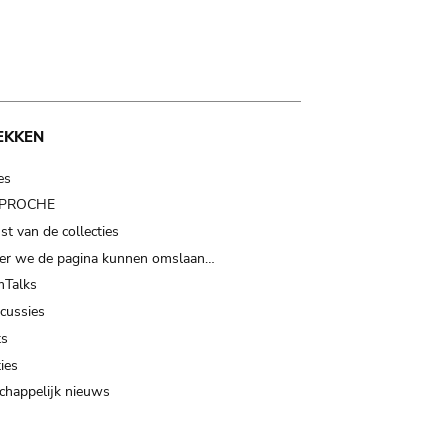
EKKEN
es
t PROCHE
t van de collecties
er we de pagina kunnen omslaan…
Talks
scussies
ts
ies
happelijk nieuws