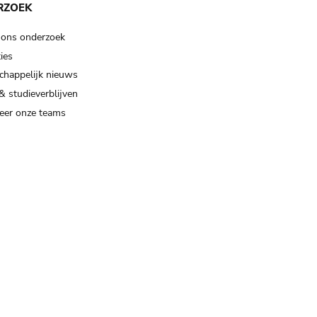
RZOEK
 ons onderzoek
ies
happelijk nieuws
& studieverblijven
eer onze teams