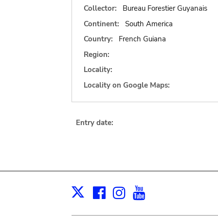
Collector:
Bureau Forestier Guyanais
Continent:
South America
Country:
French Guiana
Region:
Locality:
Locality on Google Maps:
Entry date:
Facebook
Instagram
Youtube
Print
X