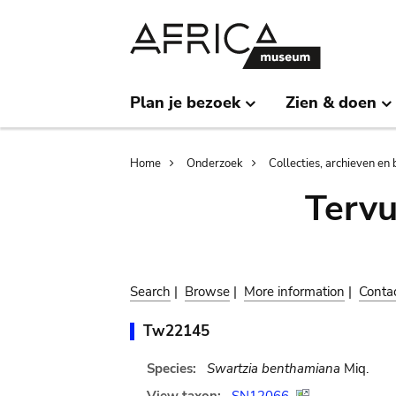
Skip
Skip
to
to
main
search
content
Plan je bezoek
Zien & doen
Breadcrumb
Home
Onderzoek
Collecties, archieven en 
Terv
Search
|
Browse
|
More information
|
Conta
Tw22145
Species:
Swartzia benthamiana
Miq.