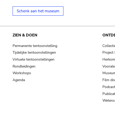
Schenk aan het museum
ZIEN & DOEN
ONTD
Permanente tentoonstelling
Collecti
Tijdelijke tentoonstellingen
Projec
Virtuele tentoonstellingen
Herkoms
Rondleidingen
Voorale
Workshops
Museum
Agenda
Film di
Podcas
Publicat
Wetensc