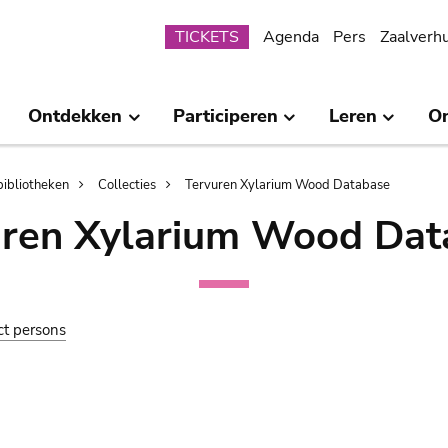
Submenu
TICKETS
Agenda
Pers
Zaalverh
Ontdekken
Participeren
Leren
O
bibliotheken
Collecties
Tervuren Xylarium Wood Database
uren Xylarium Wood Dat
ct persons