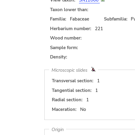
View taxon:
SN12066
Taxon lower than:
Familia:
Fabaceae
Subfamilia:
Pa
Herbarium number:
221
Wood number:
Sample form:
Density:
Microscopic slides
Transversal section:
1
Tangential section:
1
Radial section:
1
Maceration:
No
Origin