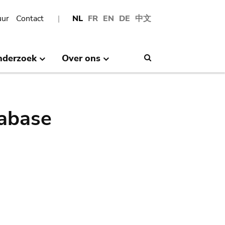
uur
Contact
NL
FR
EN
DE
中文
nderzoek
Over ons
Search
abase