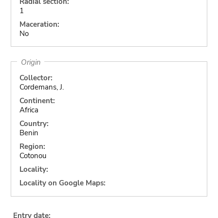
Radial section:
1
Maceration:
No
Origin
Collector:
Cordemans, J.
Continent:
Africa
Country:
Benin
Region:
Cotonou
Locality:
Locality on Google Maps:
Entry date: