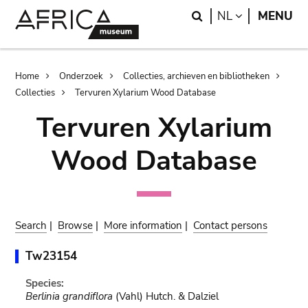
Skip
Skip
Search
LANGUAGE
NL
MENU
to
to
main
search
content
Breadcrumb
Home
Onderzoek
Collecties, archieven en bibliotheken
Collecties
Tervuren Xylarium Wood Database
Tervuren Xylarium
Wood Database
Search
|
Browse
|
More information
|
Contact persons
Tw23154
Species:
Berlinia grandiflora
(Vahl) Hutch. & Dalziel