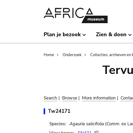
Skip
Skip
to
to
main
search
content
Plan je bezoek
Zien & doen
Breadcrumb
Home
Onderzoek
Collecties, archieven en 
Terv
Search
|
Browse
|
More information
|
Conta
Tw24171
Species:
Agauria salicifolia
(Comm. ex Lam.