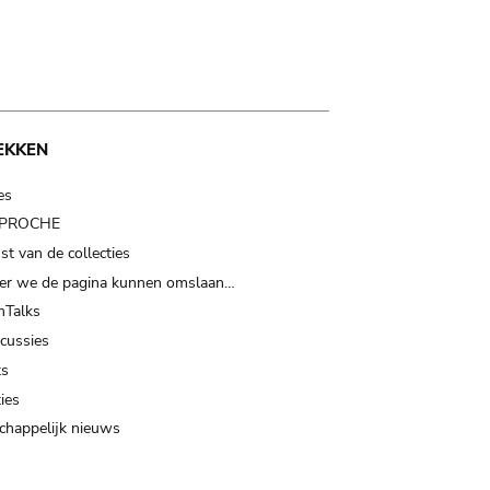
EKKEN
es
t PROCHE
t van de collecties
er we de pagina kunnen omslaan…
Talks
scussies
ts
ies
happelijk nieuws