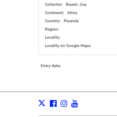
Collector:
Bouxin, Guy
Continent:
Africa
Country:
Rwanda
Region:
Locality:
Locality on Google Maps:
Entry date:
Facebook
Instagram
Youtube
Print
X