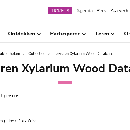
Submenu
TICKETS
Agenda
Pers
Zaalverh
Ontdekken
Participeren
Leren
O
bibliotheken
Collecties
Tervuren Xylarium Wood Database
uren Xylarium Wood Dat
ct persons
) Hook. f. ex Oliv.