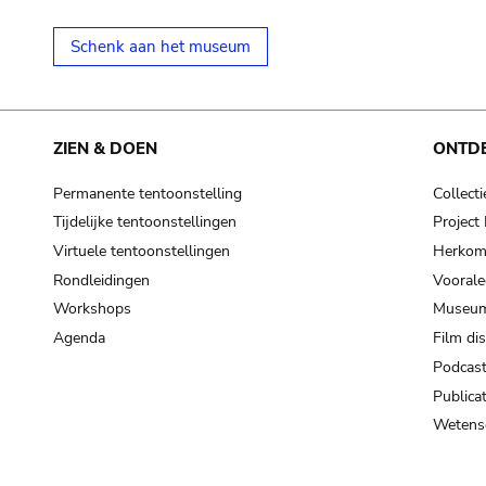
Schenk aan het museum
ZIEN & DOEN
ONTD
Permanente tentoonstelling
Collecti
Tijdelijke tentoonstellingen
Projec
Virtuele tentoonstellingen
Herkoms
Rondleidingen
Voorale
Workshops
Museum
Agenda
Film di
Podcas
Publicat
Wetensc