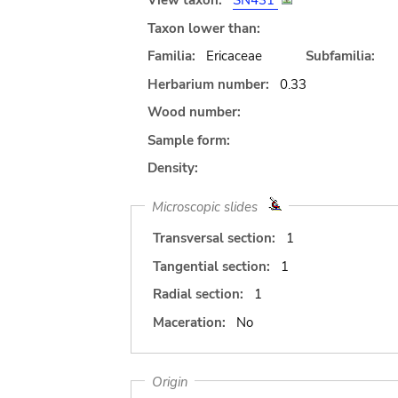
View taxon:
SN431
Taxon lower than:
Familia:
Ericaceae
Subfamilia:
Herbarium number:
0.33
Wood number:
Sample form:
Density:
Microscopic slides
Transversal section:
1
Tangential section:
1
Radial section:
1
Maceration:
No
Origin