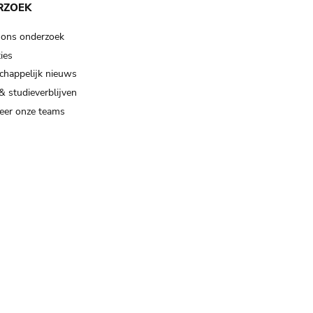
RZOEK
 ons onderzoek
ies
happelijk nieuws
& studieverblijven
eer onze teams