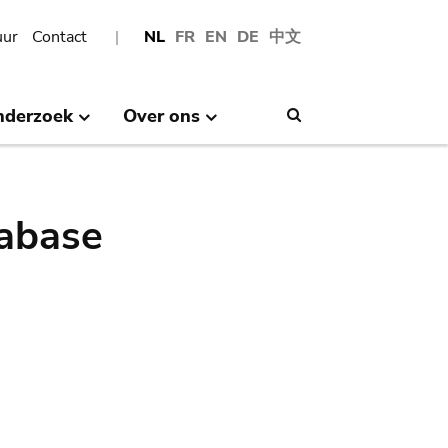
uur
Contact
NL
FR
EN
DE
中文
nderzoek
Over ons
Search
abase