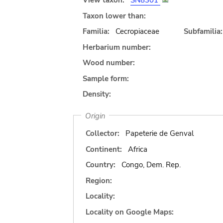
View taxon:
SN8301
Taxon lower than:
Familia:
Cecropiaceae
Subfamilia:
Herbarium number:
Wood number:
Sample form:
Density:
Origin
Collector:
Papeterie de Genval
Continent:
Africa
Country:
Congo, Dem. Rep.
Region:
Locality:
Locality on Google Maps: