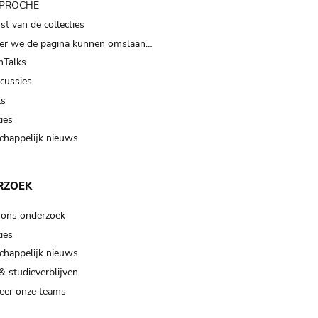
t PROCHE
t van de collecties
er we de pagina kunnen omslaan…
Talks
scussies
ts
ies
happelijk nieuws
RZOEK
 ons onderzoek
ies
happelijk nieuws
& studieverblijven
eer onze teams