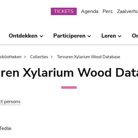
Submenu
TICKETS
Agenda
Pers
Zaalverh
Ontdekken
Participeren
Leren
O
bibliotheken
Collecties
Tervuren Xylarium Wood Database
uren Xylarium Wood Dat
ct persons
Tedlie