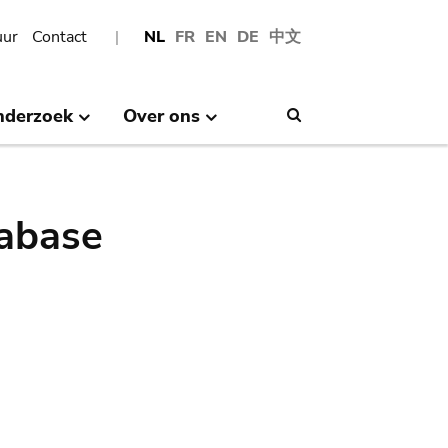
uur
Contact
NL
FR
EN
DE
中文
nderzoek
Over ons
Search
abase