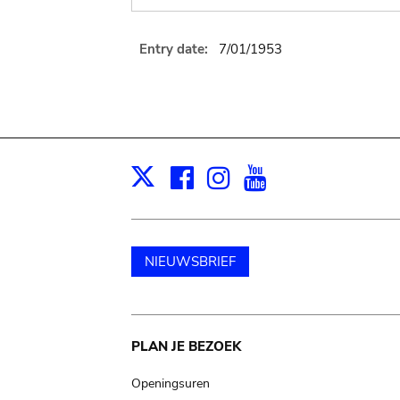
Entry date:
7/01/1953
Facebook
Instagram
Youtube
Print
X
NIEUWSBRIEF
Main
PLAN JE BEZOEK
navigation
Openingsuren