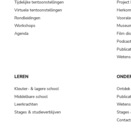
Tijdelijke tentoonstellingen
Projec
Virtuele tentoonstellingen
Herkoms
Rondleidingen
Voorale
Workshops
Museum
Agenda
Film di
Podcas
Publicat
Wetensc
LEREN
ONDE
Kleuter- & lagere school
Ontdek
Middelbare school
Publicat
Leerkrachten
Wetensc
Stages & studieverblijven
Stages 
Contact