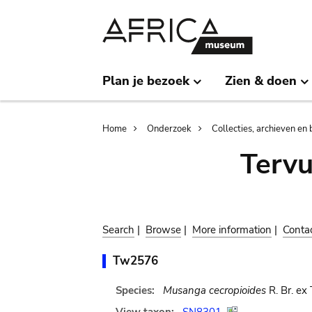
Skip
Skip
to
to
main
search
content
Plan je bezoek
Zien & doen
Breadcrumb
Home
Onderzoek
Collecties, archieven en 
Terv
Search
|
Browse
|
More information
|
Conta
Tw2576
Species:
Musanga cecropioides
R. Br. ex 