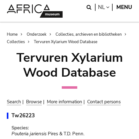
Skip
Skip
Search
LANGUAGE
NL
MENU
to
to
main
search
content
Breadcrumb
Home
Onderzoek
Collecties, archieven en bibliotheken
Collecties
Tervuren Xylarium Wood Database
Tervuren Xylarium
Wood Database
Search
|
Browse
|
More information
|
Contact persons
Tw26223
Species:
Pouteria jariensis
Pires & T.D. Penn.