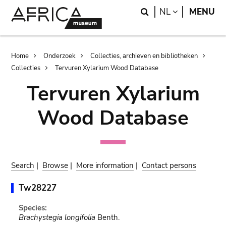
Skip
Skip
Search
LANGUAGE
NL
MENU
to
to
main
search
content
Breadcrumb
Home
Onderzoek
Collecties, archieven en bibliotheken
Collecties
Tervuren Xylarium Wood Database
Tervuren Xylarium
Wood Database
Search
|
Browse
|
More information
|
Contact persons
Tw28227
Species:
Brachystegia longifolia
Benth.