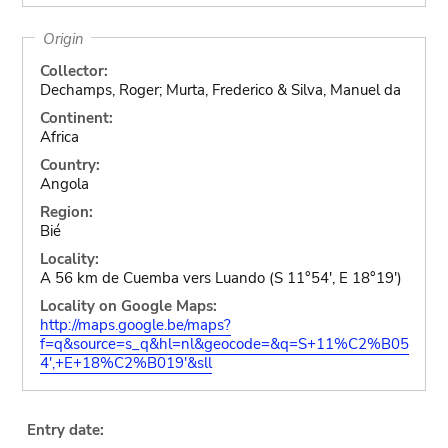
Origin
Collector:
Dechamps, Roger; Murta, Frederico & Silva, Manuel da
Continent:
Africa
Country:
Angola
Region:
Bié
Locality:
A 56 km de Cuemba vers Luando (S 11°54', E 18°19')
Locality on Google Maps:
http://maps.google.be/maps?
f=q&source=s_q&hl=nl&geocode=&q=S+11%C2%B05
4',+E+18%C2%B019'&sll
Entry date: