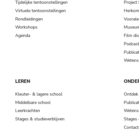
Tijdelijke tentoonstellingen
Projec
Virtuele tentoonstellingen
Herkoms
Rondleidingen
Voorale
Workshops
Museum
Agenda
Film di
Podcas
Publicat
Wetensc
LEREN
ONDE
Kleuter- & lagere school
Ontdek
Middelbare school
Publicat
Leerkrachten
Wetensc
Stages & studieverblijven
Stages 
Contact