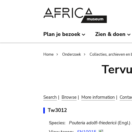
Skip
Skip
to
to
main
search
content
Plan je bezoek
Zien & doen
Breadcrumb
Home
Onderzoek
Collecties, archieven en 
Terv
Search
|
Browse
|
More information
|
Conta
Tw3012
Species:
Pouteria adolfi-friedericii
(Engl.)