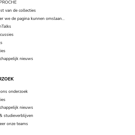
t PROCHE
t van de collecties
er we de pagina kunnen omslaan…
Talks
scussies
ts
ies
happelijk nieuws
RZOEK
 ons onderzoek
ies
happelijk nieuws
& studieverblijven
eer onze teams