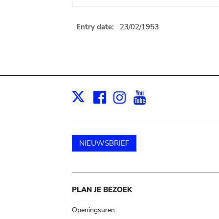
Entry date:
23/02/1953
Facebook
Instagram
Youtube
Print
X
NIEUWSBRIEF
Main
PLAN JE BEZOEK
navigation
Openingsuren