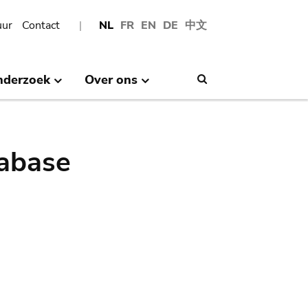
uur
Contact
NL
FR
EN
DE
中文
nderzoek
Over ons
Search
abase