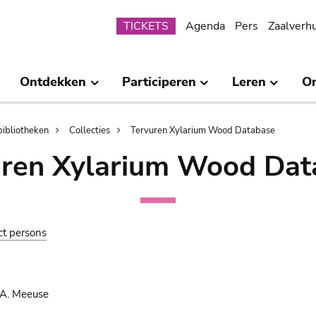
Submenu
TICKETS
Agenda
Pers
Zaalverh
Ontdekken
Participeren
Leren
O
bibliotheken
Collecties
Tervuren Xylarium Wood Database
uren Xylarium Wood Dat
ct persons
 A. Meeuse