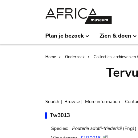
Skip
Skip
to
to
main
search
content
Plan je bezoek
Zien & doen
Breadcrumb
Home
Onderzoek
Collecties, archieven en 
Terv
Search
|
Browse
|
More information
|
Conta
Tw3013
Species:
Pouteria adolfi-friedericii
(Engl.)