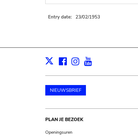
Entry date:
23/02/1953
Facebook
Instagram
Youtube
Print
X
NIEUWSBRIEF
Main
PLAN JE BEZOEK
navigation
Openingsuren