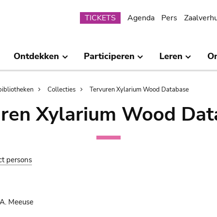
Submenu
TICKETS
Agenda
Pers
Zaalverh
Ontdekken
Participeren
Leren
O
bibliotheken
Collecties
Tervuren Xylarium Wood Database
uren Xylarium Wood Dat
ct persons
 A. Meeuse