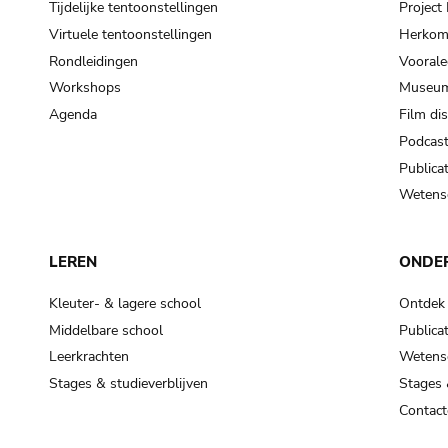
Tijdelijke tentoonstellingen
Projec
Virtuele tentoonstellingen
Herkoms
Rondleidingen
Voorale
Workshops
Museum
Agenda
Film di
Podcas
Publicat
Wetensc
LEREN
ONDE
Kleuter- & lagere school
Ontdek
Middelbare school
Publicat
Leerkrachten
Wetensc
Stages & studieverblijven
Stages 
Contact