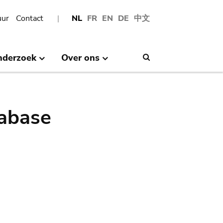
uur
Contact
NL
FR
EN
DE
中文
nderzoek
Over ons
Search
abase