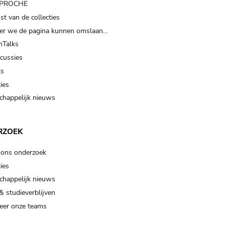
t PROCHE
t van de collecties
er we de pagina kunnen omslaan…
Talks
scussies
ts
ies
happelijk nieuws
RZOEK
 ons onderzoek
ies
happelijk nieuws
& studieverblijven
eer onze teams