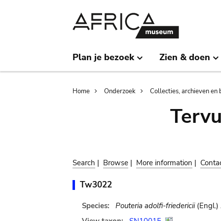
Skip
Skip
to
to
main
search
content
Plan je bezoek
Zien & doen
Breadcrumb
Home
Onderzoek
Collecties, archieven en 
Terv
Search
|
Browse
|
More information
|
Conta
Tw3022
Species:
Pouteria adolfi-friedericii
(Engl.)