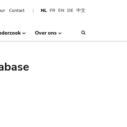
uur
Contact
NL
FR
EN
DE
中文
nderzoek
Over ons
Search
abase