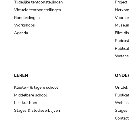
Tijdelijke tentoonstellingen
Projec
Virtuele tentoonstellingen
Herkoms
Rondleidingen
Voorale
Workshops
Museum
Agenda
Film di
Podcas
Publicat
Wetensc
LEREN
ONDE
Kleuter- & lagere school
Ontdek
Middelbare school
Publicat
Leerkrachten
Wetensc
Stages & studieverblijven
Stages 
Contact