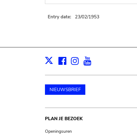
Entry date:
23/02/1953
Facebook
Instagram
Youtube
Print
X
NIEUWSBRIEF
Main
PLAN JE BEZOEK
navigation
Openingsuren