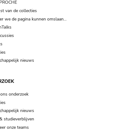
t PROCHE
t van de collecties
er we de pagina kunnen omslaan…
Talks
scussies
ts
ies
happelijk nieuws
RZOEK
 ons onderzoek
ies
happelijk nieuws
& studieverblijven
eer onze teams