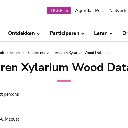
Submenu
TICKETS
Agenda
Pers
Zaalverh
Ontdekken
Participeren
Leren
O
bibliotheken
Collecties
Tervuren Xylarium Wood Database
uren Xylarium Wood Dat
ct persons
 A. Meeuse