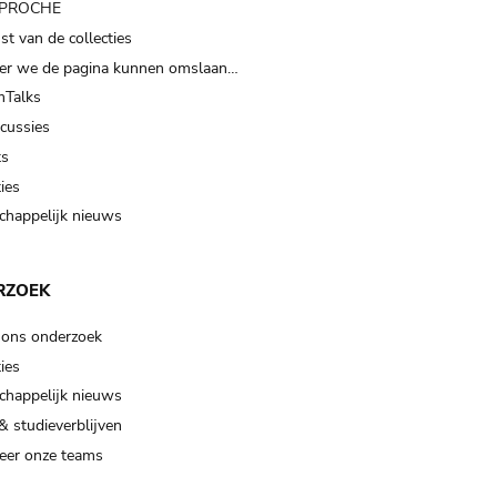
t PROCHE
t van de collecties
er we de pagina kunnen omslaan…
Talks
scussies
ts
ies
happelijk nieuws
RZOEK
 ons onderzoek
ies
happelijk nieuws
& studieverblijven
eer onze teams