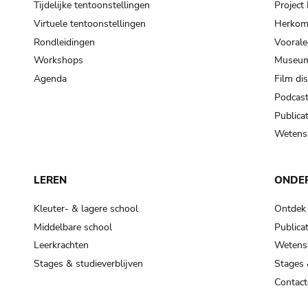
Tijdelijke tentoonstellingen
Projec
Virtuele tentoonstellingen
Herkoms
Rondleidingen
Voorale
Workshops
Museum
Agenda
Film di
Podcas
Publicat
Wetensc
LEREN
ONDE
Kleuter- & lagere school
Ontdek
Middelbare school
Publicat
Leerkrachten
Wetensc
Stages & studieverblijven
Stages 
Contact