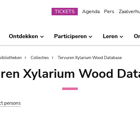
Submenu
TICKETS
Agenda
Pers
Zaalverh
Ontdekken
Participeren
Leren
O
bibliotheken
Collecties
Tervuren Xylarium Wood Database
uren Xylarium Wood Dat
ct persons