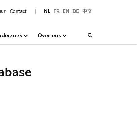
uur
Contact
NL
FR
EN
DE
中文
nderzoek
Over ons
Search
abase