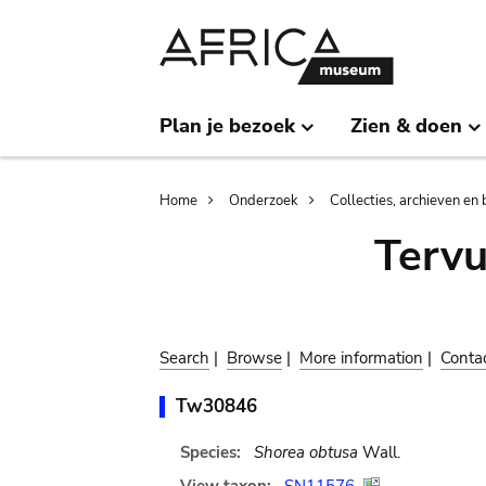
Skip
Skip
to
to
main
search
content
Plan je bezoek
Zien & doen
Breadcrumb
Home
Onderzoek
Collecties, archieven en 
Terv
Search
|
Browse
|
More information
|
Conta
Tw30846
Species:
Shorea obtusa
Wall.