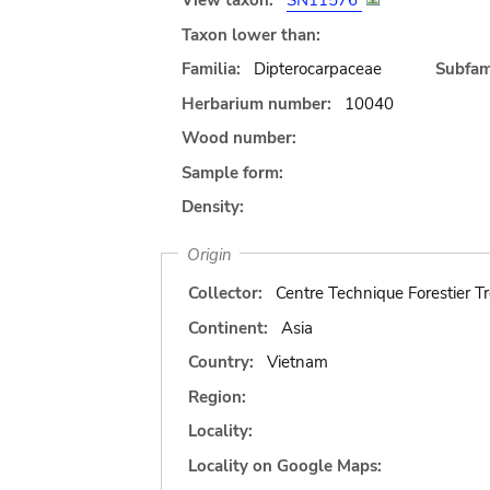
View taxon:
SN11576
Taxon lower than:
Familia:
Dipterocarpaceae
Subfami
Herbarium number:
10040
Wood number:
Sample form:
Density:
Origin
Collector:
Centre Technique Forestier Tr
Continent:
Asia
Country:
Vietnam
Region:
Locality:
Locality on Google Maps: