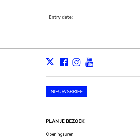
Entry date:
Facebook
Instagram
Youtube
Print
X
NIEUWSBRIEF
Main
PLAN JE BEZOEK
navigation
Openingsuren