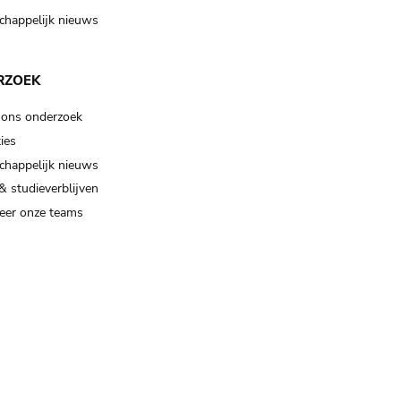
happelijk nieuws
RZOEK
 ons onderzoek
ies
happelijk nieuws
& studieverblijven
eer onze teams