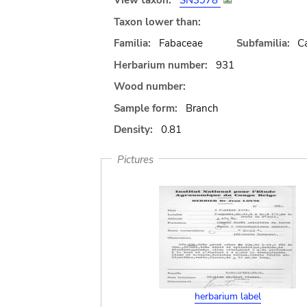
View taxon:
SN3978
Taxon lower than:
Familia:
Fabaceae
Subfamilia:
C
Herbarium number:
931
Wood number:
Sample form:
Branch
Density:
0.81
Pictures
herbarium label