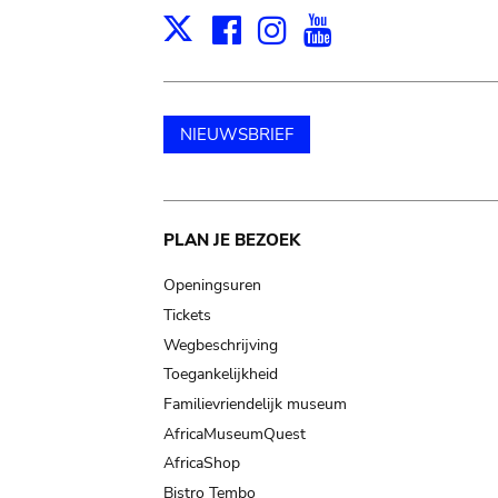
Facebook
Instagram
Youtube
Print
X
NIEUWSBRIEF
Main
PLAN JE BEZOEK
navigation
Openingsuren
Tickets
Wegbeschrijving
Toegankelijkheid
Familievriendelijk museum
AfricaMuseumQuest
AfricaShop
Bistro Tembo