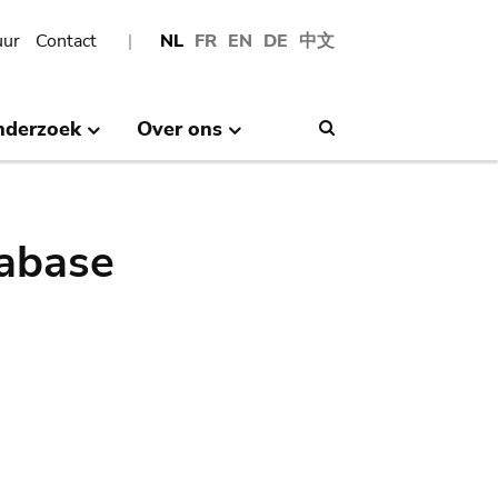
uur
Contact
NL
FR
EN
DE
中文
nderzoek
Over ons
Search
abase