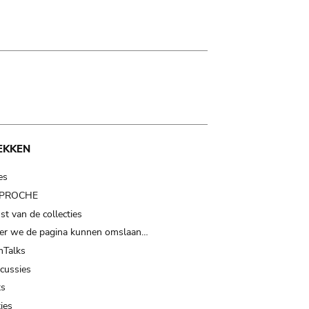
EKKEN
es
t PROCHE
t van de collecties
er we de pagina kunnen omslaan…
Talks
scussies
ts
ies