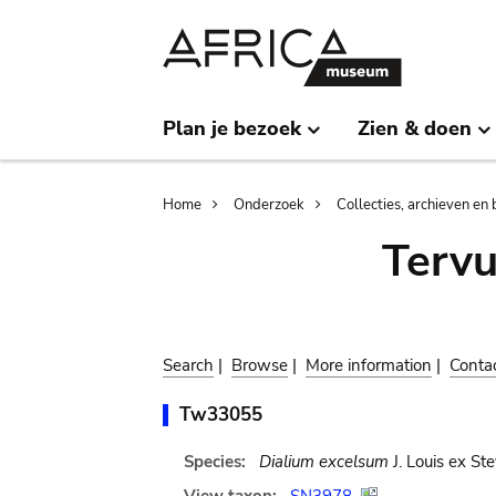
Skip
Skip
to
to
main
search
content
Plan je bezoek
Zien & doen
Breadcrumb
Home
Onderzoek
Collecties, archieven en 
Terv
Search
|
Browse
|
More information
|
Conta
Tw33055
Species:
Dialium excelsum
J. Louis ex Ste