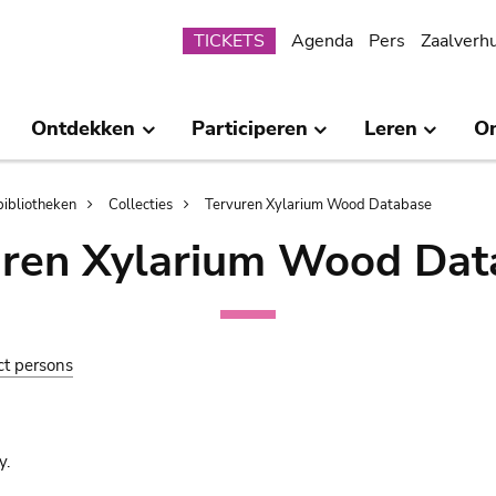
Submenu
TICKETS
Agenda
Pers
Zaalverh
Ontdekken
Participeren
Leren
O
bibliotheken
Collecties
Tervuren Xylarium Wood Database
uren Xylarium Wood Dat
ct persons
y.