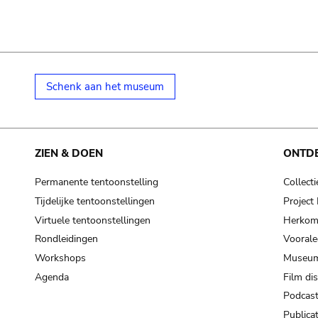
Schenk aan het museum
ZIEN & DOEN
ONTD
Permanente tentoonstelling
Collecti
Tijdelijke tentoonstellingen
Projec
Virtuele tentoonstellingen
Herkoms
Rondleidingen
Voorale
Workshops
Museum
Agenda
Film di
Podcas
Publicat