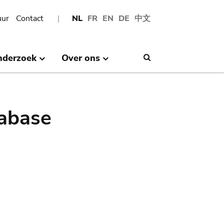
uur
Contact
NL
FR
EN
DE
中文
nderzoek
Over ons
Search
abase