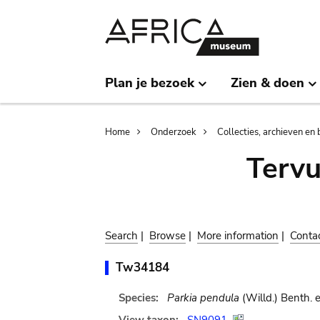
Skip
Skip
to
to
main
search
content
Plan je bezoek
Zien & doen
Breadcrumb
Home
Onderzoek
Collecties, archieven en 
Terv
Search
|
Browse
|
More information
|
Conta
Tw34184
Species:
Parkia pendula
(Willd.) Benth. 