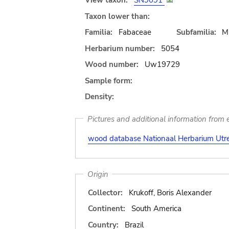
View taxon:
SN9091
Taxon lower than:
Familia:
Fabaceae
Subfamilia:
M
Herbarium number:
5054
Wood number:
Uw19729
Sample form:
Density:
Pictures and additional information from e
wood database Nationaal Herbarium Utre
Origin
Collector:
Krukoff, Boris Alexander
Continent:
South America
Country:
Brazil