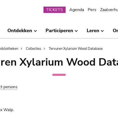
Submenu
TICKETS
Agenda
Pers
Zaalverh
Ontdekken
Participeren
Leren
O
bibliotheken
Collecties
Tervuren Xylarium Wood Database
uren Xylarium Wood Dat
ct persons
ex Walp.