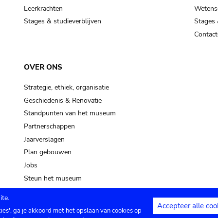
Leerkrachten
Wetensc
Stages & studieverblijven
Stages 
Contact
OVER ONS
Strategie, ethiek, organisatie
Geschiedenis & Renovatie
Standpunten van het museum
Partnerschappen
Jaarverslagen
Plan gebouwen
Jobs
Steun het museum
te.
Accepteer alle coo
kies', ga je akkoord met het opslaan van cookies op