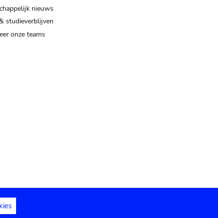
happelijk nieuws
& studieverblijven
eer onze teams
kies