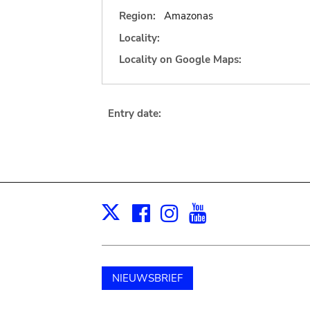
Region:
Amazonas
Locality:
Locality on Google Maps:
Entry date:
Facebook
Instagram
Youtube
Print
X
NIEUWSBRIEF