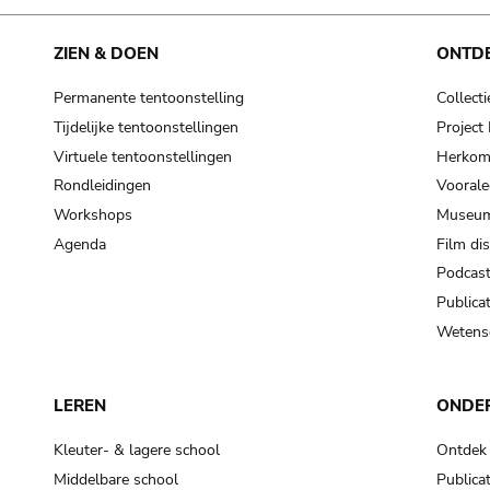
ZIEN & DOEN
ONTD
Permanente tentoonstelling
Collecti
Tijdelijke tentoonstellingen
Projec
Virtuele tentoonstellingen
Herkoms
Rondleidingen
Voorale
Workshops
Museum
Agenda
Film di
Podcas
Publicat
Wetensc
LEREN
ONDE
Kleuter- & lagere school
Ontdek
Middelbare school
Publicat