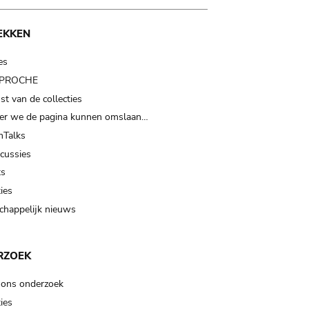
EKKEN
es
t PROCHE
t van de collecties
er we de pagina kunnen omslaan…
Talks
scussies
ts
ies
happelijk nieuws
RZOEK
 ons onderzoek
ies