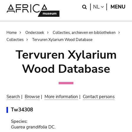
Skip
Skip
Search
LANGUAGE
NL
MENU
to
to
main
search
content
Breadcrumb
Home
Onderzoek
Collecties, archieven en bibliotheken
Collecties
Tervuren Xylarium Wood Database
Tervuren Xylarium
Wood Database
Search
|
Browse
|
More information
|
Contact persons
Tw34308
Species:
Guarea grandifolia
DC.