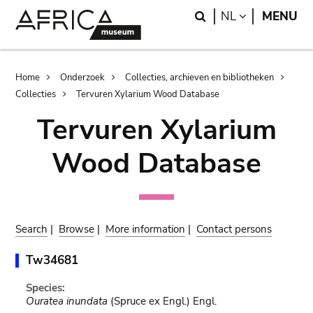
Skip
Skip
Search
LANGUAGE
NL
MENU
to
to
main
search
content
Breadcrumb
Home
Onderzoek
Collecties, archieven en bibliotheken
Collecties
Tervuren Xylarium Wood Database
Tervuren Xylarium
Wood Database
Search
|
Browse
|
More information
|
Contact persons
Tw34681
Species:
Ouratea inundata
(Spruce ex Engl.) Engl.