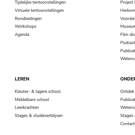
Tijdelijke tentoonstellingen
Projec
Virtuele tentoonstellingen
Herkoms
Rondleidingen
Voorale
Workshops
Museum
Agenda
Film di
Podcas
Publicat
Wetensc
LEREN
ONDE
Kleuter- & lagere school
Ontdek
Middelbare school
Publicat
Leerkrachten
Wetensc
Stages & studieverblijven
Stages 
Contact