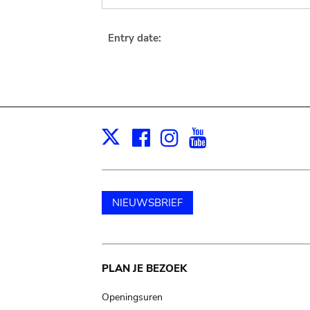
Entry date:
Facebook
Instagram
Youtube
Print
X
NIEUWSBRIEF
Main
PLAN JE BEZOEK
navigation
Openingsuren