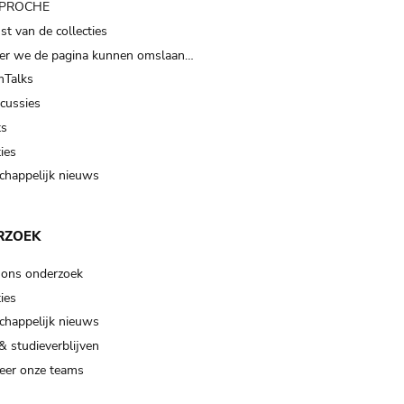
t PROCHE
t van de collecties
er we de pagina kunnen omslaan…
Talks
scussies
ts
ies
happelijk nieuws
RZOEK
 ons onderzoek
ies
happelijk nieuws
& studieverblijven
eer onze teams