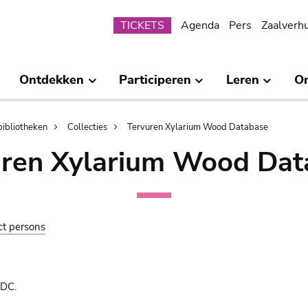
Submenu
TICKETS
Agenda
Pers
Zaalverh
Ontdekken
Participeren
Leren
O
bibliotheken
Collecties
Tervuren Xylarium Wood Database
uren Xylarium Wood Dat
ct persons
 DC.