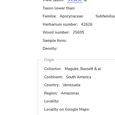
View taxon:
SN5498
Taxon lower than:
Familia:
Apocynaceae
Subfamilia
Herbarium number:
42626
Wood number:
25695
Sample form:
Density:
Origin
Collector:
Maguire, Bassett & al.
Continent:
South America
Country:
Venezuela
Region:
Amazonas
Locality:
Locality on Google Maps: