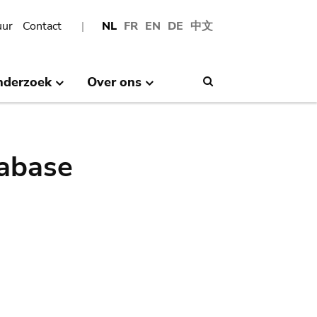
uur
Contact
NL
FR
EN
DE
中文
nderzoek
Over ons
Search
abase