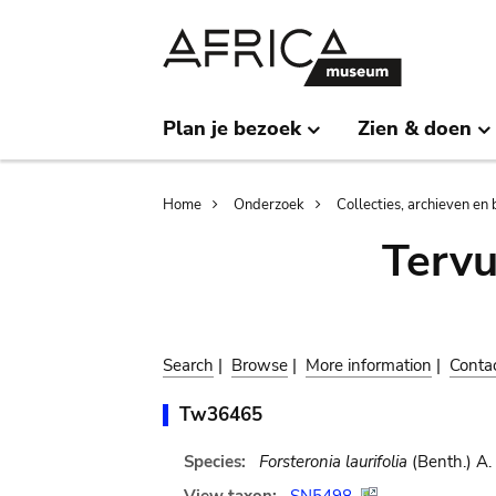
Skip
Skip
to
to
main
search
content
Plan je bezoek
Zien & doen
Breadcrumb
Home
Onderzoek
Collecties, archieven en 
Terv
Search
|
Browse
|
More information
|
Conta
Tw36465
Species:
Forsteronia laurifolia
(Benth.) A.