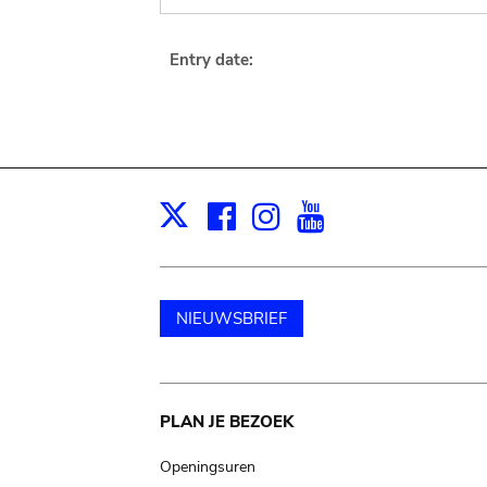
Entry date:
Facebook
Instagram
Youtube
Print
X
NIEUWSBRIEF
Main
PLAN JE BEZOEK
navigation
Openingsuren