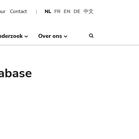
uur
Contact
NL
FR
EN
DE
中文
nderzoek
Over ons
Search
abase