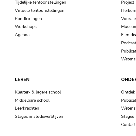
Tijdelijke tentoonstellingen
Projec
Virtuele tentoonstellingen
Herkoms
Rondleidingen
Voorale
Workshops
Museum
Agenda
Film di
Podcas
Publicat
Wetensc
LEREN
ONDE
Kleuter- & lagere school
Ontdek
Middelbare school
Publicat
Leerkrachten
Wetensc
Stages & studieverblijven
Stages 
Contact