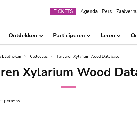
Submenu
TICKETS
Agenda
Pers
Zaalverh
Ontdekken
Participeren
Leren
O
bibliotheken
Collecties
Tervuren Xylarium Wood Database
uren Xylarium Wood Dat
ct persons