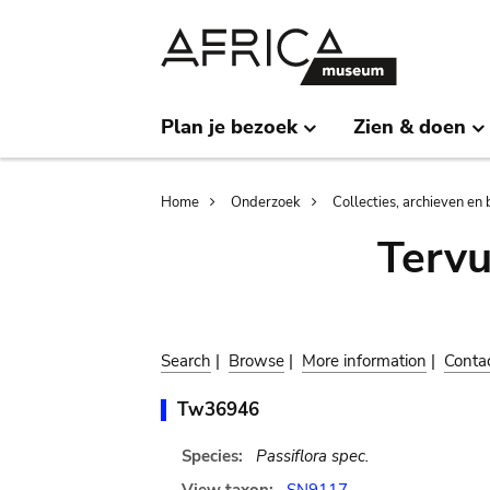
Skip
Skip
to
to
main
search
content
Plan je bezoek
Zien & doen
Breadcrumb
Home
Onderzoek
Collecties, archieven en 
Terv
Search
|
Browse
|
More information
|
Conta
Tw36946
Species:
Passiflora spec.