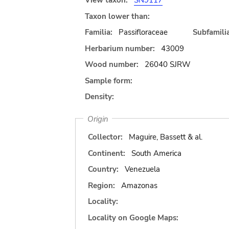
View taxon:
SN9117
Taxon lower than:
Familia:
Passifloraceae
Subfamilia
Herbarium number:
43009
Wood number:
26040 SJRW
Sample form:
Density:
Origin
Collector:
Maguire, Bassett & al.
Continent:
South America
Country:
Venezuela
Region:
Amazonas
Locality:
Locality on Google Maps: