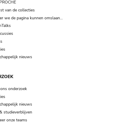
t PROCHE
t van de collecties
er we de pagina kunnen omslaan…
Talks
scussies
ts
ies
happelijk nieuws
RZOEK
 ons onderzoek
ies
happelijk nieuws
& studieverblijven
eer onze teams