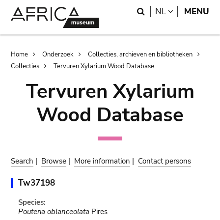
Skip
Skip
Search
LANGUAGE
NL
MENU
to
to
main
search
content
Breadcrumb
Home
Onderzoek
Collecties, archieven en bibliotheken
Collecties
Tervuren Xylarium Wood Database
Tervuren Xylarium
Wood Database
Search
|
Browse
|
More information
|
Contact persons
Tw37198
Species:
Pouteria oblanceolata
Pires