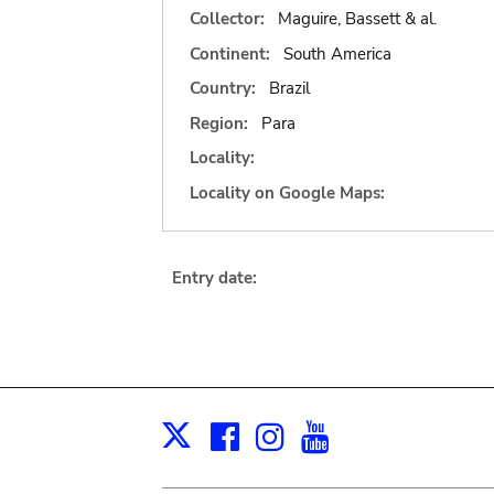
Collector:
Maguire, Bassett & al.
Continent:
South America
Country:
Brazil
Region:
Para
Locality:
Locality on Google Maps:
Entry date:
Facebook
Instagram
Youtube
Print
X