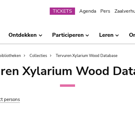
Submenu
TICKETS
Agenda
Pers
Zaalverh
Ontdekken
Participeren
Leren
O
bibliotheken
Collecties
Tervuren Xylarium Wood Database
uren Xylarium Wood Dat
ct persons