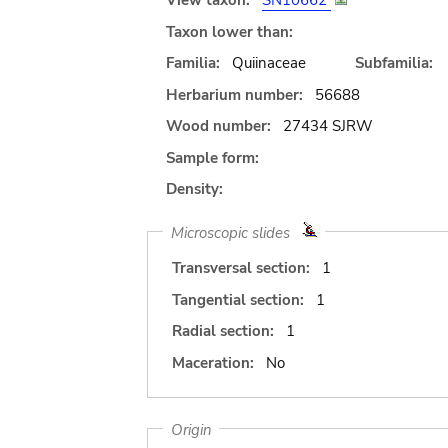
View taxon:
SN10662
Taxon lower than:
Familia:
Quiinaceae
Subfamilia:
Herbarium number:
56688
Wood number:
27434 SJRW
Sample form:
Density:
Microscopic slides
Transversal section:
1
Tangential section:
1
Radial section:
1
Maceration:
No
Origin