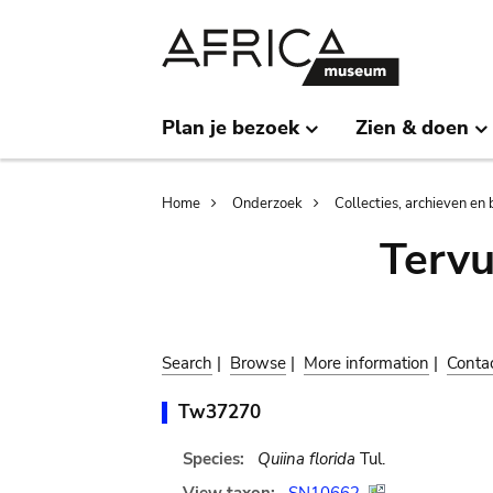
Skip
Skip
to
to
main
search
content
Plan je bezoek
Zien & doen
Breadcrumb
Home
Onderzoek
Collecties, archieven en 
Terv
Search
|
Browse
|
More information
|
Conta
Tw37270
Species:
Quiina florida
Tul.