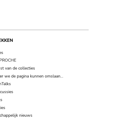
EKKEN
es
t PROCHE
t van de collecties
er we de pagina kunnen omslaan…
Talks
scussies
ts
ies
happelijk nieuws