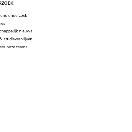
RZOEK
 ons onderzoek
ies
happelijk nieuws
& studieverblijven
eer onze teams