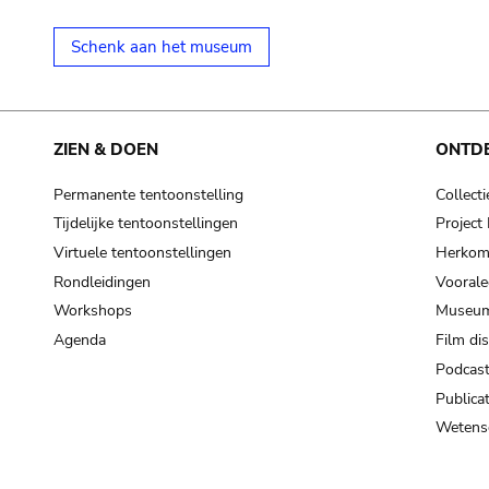
Schenk aan het museum
ZIEN & DOEN
ONTD
Permanente tentoonstelling
Collecti
Tijdelijke tentoonstellingen
Projec
Virtuele tentoonstellingen
Herkoms
Rondleidingen
Voorale
Workshops
Museum
Agenda
Film di
Podcas
Publicat
Wetensc