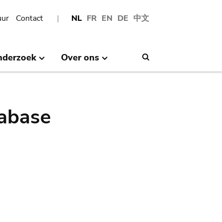
uur
Contact
NL
FR
EN
DE
中文
nderzoek
Over ons
Search
abase