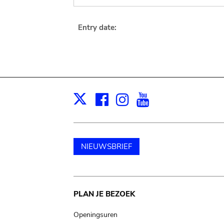
Entry date:
Facebook
Instagram
Youtube
Print
X
NIEUWSBRIEF
Main
PLAN JE BEZOEK
navigation
Openingsuren