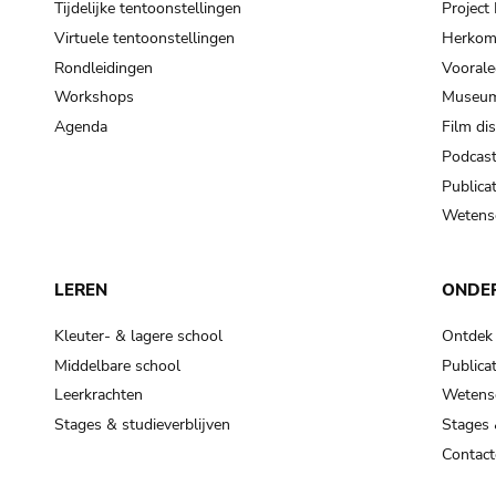
Tijdelijke tentoonstellingen
Projec
Virtuele tentoonstellingen
Herkoms
Rondleidingen
Voorale
Workshops
Museum
Agenda
Film di
Podcas
Publicat
Wetensc
LEREN
ONDE
Kleuter- & lagere school
Ontdek
Middelbare school
Publicat
Leerkrachten
Wetensc
Stages & studieverblijven
Stages 
Contact