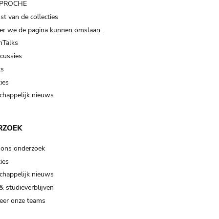
t PROCHE
t van de collecties
er we de pagina kunnen omslaan…
Talks
scussies
ts
ies
happelijk nieuws
RZOEK
 ons onderzoek
ies
happelijk nieuws
& studieverblijven
eer onze teams