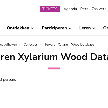
Submenu
TICKETS
Agenda
Pers
Zaalverh
Ontdekken
Participeren
Leren
O
bibliotheken
Collecties
Tervuren Xylarium Wood Database
uren Xylarium Wood Dat
ct persons