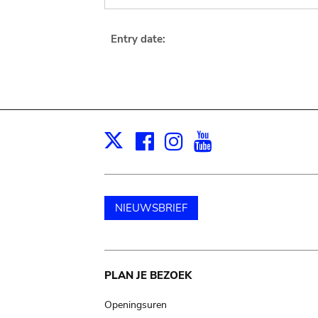
Entry date:
Facebook
Instagram
Youtube
Print
X
NIEUWSBRIEF
Main
PLAN JE BEZOEK
navigation
Openingsuren