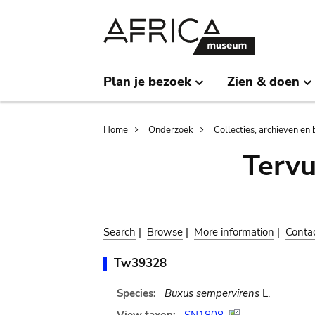
Skip
Skip
to
to
main
search
content
Plan je bezoek
Zien & doen
Breadcrumb
Home
Onderzoek
Collecties, archieven en 
Terv
Search
|
Browse
|
More information
|
Conta
Tw39328
Species:
Buxus sempervirens
L.