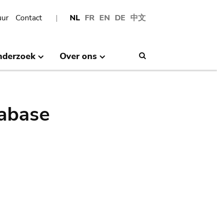
uur
Contact
NL
FR
EN
DE
中文
nderzoek
Over ons
Search
abase