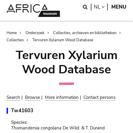
Skip
Skip
Search
LANGUAGE
NL
MENU
to
to
main
search
content
Breadcrumb
Home
Onderzoek
Collecties, archieven en bibliotheken
Collecties
Tervuren Xylarium Wood Database
Tervuren Xylarium
Wood Database
Search
|
Browse
|
More information
|
Contact persons
Tw41603
Species:
Thomandersia congolana
De Wild. & T. Durand