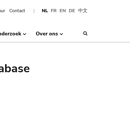
uur
Contact
NL
FR
EN
DE
中文
nderzoek
Over ons
Search
abase