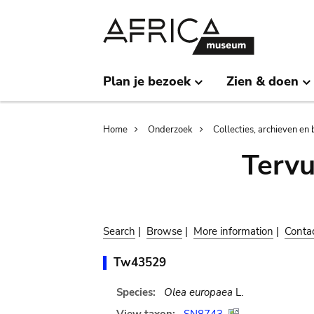
Skip
Skip
to
to
main
search
content
Plan je bezoek
Zien & doen
Breadcrumb
Home
Onderzoek
Collecties, archieven en 
Terv
Search
|
Browse
|
More information
|
Conta
Tw43529
Species:
Olea europaea
L.