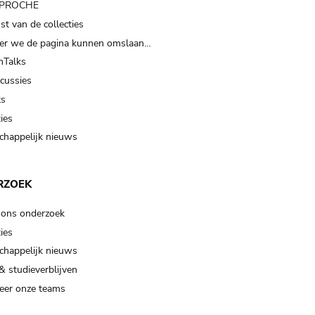
t PROCHE
t van de collecties
er we de pagina kunnen omslaan…
Talks
scussies
ts
ies
happelijk nieuws
RZOEK
 ons onderzoek
ies
happelijk nieuws
& studieverblijven
eer onze teams