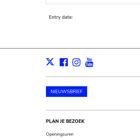
Entry date:
Facebook
Instagram
Youtube
Print
X
NIEUWSBRIEF
Main
PLAN JE BEZOEK
navigation
Openingsuren