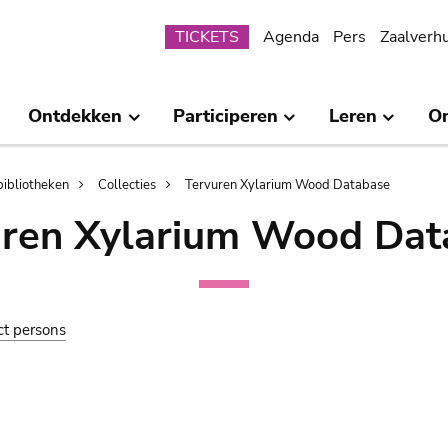
Submenu
TICKETS
Agenda
Pers
Zaalverh
Ontdekken
Participeren
Leren
O
bibliotheken
Collecties
Tervuren Xylarium Wood Database
uren Xylarium Wood Dat
ct persons