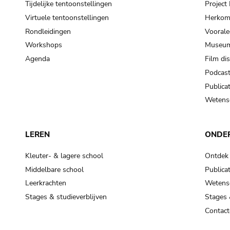
Tijdelijke tentoonstellingen
Projec
Virtuele tentoonstellingen
Herkoms
Rondleidingen
Voorale
Workshops
Museum
Agenda
Film di
Podcas
Publicat
Wetensc
LEREN
ONDE
Kleuter- & lagere school
Ontdek
Middelbare school
Publicat
Leerkrachten
Wetensc
Stages & studieverblijven
Stages 
Contact