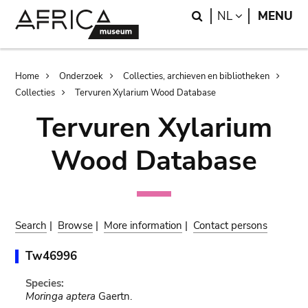
Skip
Skip
Search
LANGUAGE
NL
MENU
to
to
main
search
content
Breadcrumb
Home
Onderzoek
Collecties, archieven en bibliotheken
Collecties
Tervuren Xylarium Wood Database
Tervuren Xylarium
Wood Database
Search
|
Browse
|
More information
|
Contact persons
Tw46996
Species:
Moringa aptera
Gaertn.