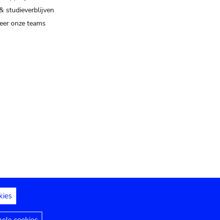
& studieverblijven
eer onze teams
kies
dedelingen
Toegankelijkheidsverklaring