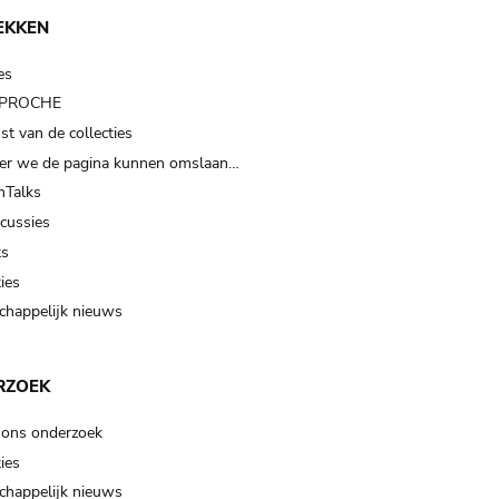
EKKEN
es
t PROCHE
t van de collecties
er we de pagina kunnen omslaan…
Talks
scussies
ts
ies
happelijk nieuws
RZOEK
 ons onderzoek
ies
happelijk nieuws