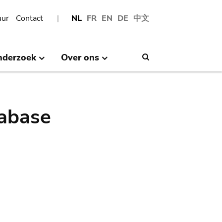
uur
Contact
NL
FR
EN
DE
中文
nderzoek
Over ons
Search
abase