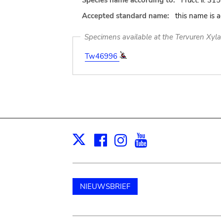
Species name according to:
Fruct. ii. 315
Accepted standard name:
this name is 
Specimens available at the Tervuren Xyl
Tw46996
Facebook
Instagram
Youtube
Print
X
NIEUWSBRIEF