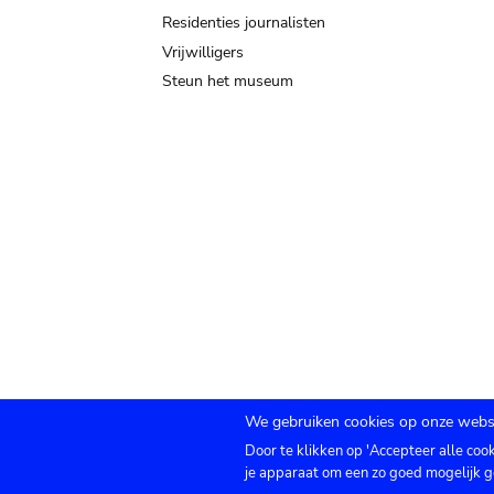
Residenties journalisten
Vrijwilligers
Steun het museum
We gebruiken cookies op onze websi
Door te klikken op 'Accepteer alle coo
Submenu
TICKETS
Agenda
Pers
Zaalverhuur
C
je apparaat om een zo goed mogelijk g