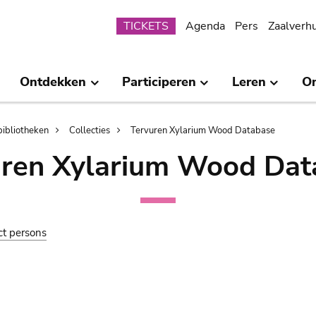
Submenu
TICKETS
Agenda
Pers
Zaalverh
Ontdekken
Participeren
Leren
O
bibliotheken
Collecties
Tervuren Xylarium Wood Database
uren Xylarium Wood Dat
ct persons