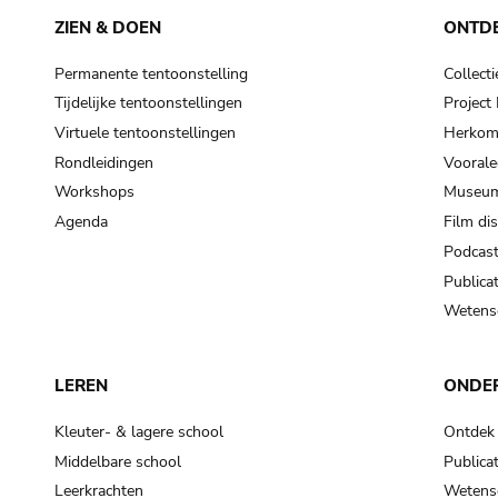
ZIEN & DOEN
ONTD
Permanente tentoonstelling
Collecti
Tijdelijke tentoonstellingen
Projec
Virtuele tentoonstellingen
Herkoms
Rondleidingen
Voorale
Workshops
Museum
Agenda
Film di
Podcas
Publicat
Wetensc
LEREN
ONDE
Kleuter- & lagere school
Ontdek
Middelbare school
Publicat
Leerkrachten
Wetensc