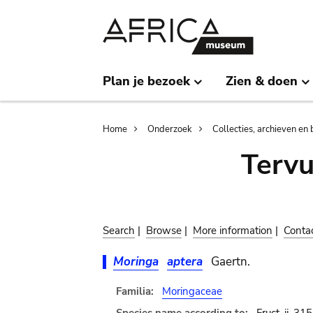
Skip
Skip
to
to
main
search
content
Plan je bezoek
Zien & doen
Breadcrumb
Home
Onderzoek
Collecties, archieven en 
Terv
Search
|
Browse
|
More information
|
Conta
Moringa
aptera
Gaertn.
Familia:
Moringaceae