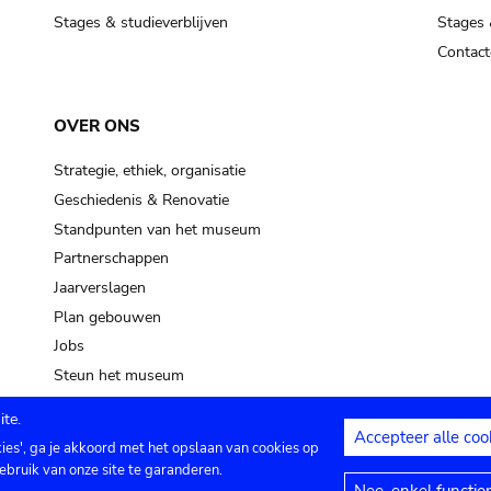
Stages & studieverblijven
Stages 
Contact
OVER ONS
Strategie, ethiek, organisatie
Geschiedenis & Renovatie
Standpunten van het museum
Partnerschappen
Jaarverslagen
Plan gebouwen
Jobs
Steun het museum
te.
Accepteer alle coo
kies', ga je akkoord met het opslaan van cookies op
ontact
Privacy instellingen
Juridische me
ebruik van onze site te garanderen.