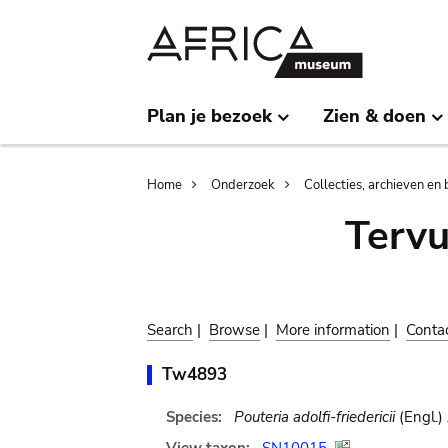
Skip
Skip
to
to
main
search
content
Plan je bezoek
Zien & doen
Breadcrumb
Home
Onderzoek
Collecties, archieven en 
Terv
Search
|
Browse
|
More information
|
Conta
Tw4893
Species:
Pouteria adolfi-friedericii
(Engl.)