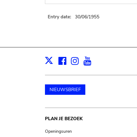
Entry date:
30/06/1955
Facebook
Instagram
Youtube
Print
X
NIEUWSBRIEF
Main
PLAN JE BEZOEK
navigation
Openingsuren