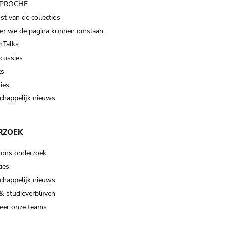
t PROCHE
t van de collecties
er we de pagina kunnen omslaan…
Talks
scussies
ts
ies
happelijk nieuws
RZOEK
 ons onderzoek
ies
happelijk nieuws
& studieverblijven
eer onze teams