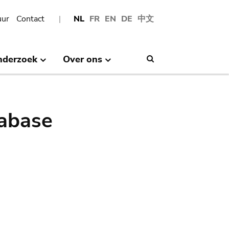
uur
Contact
NL
FR
EN
DE
中文
nderzoek
Over ons
Search
abase