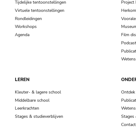
Tijdelijke tentoonstellingen
Projec
Virtuele tentoonstellingen
Herkoms
Rondleidingen
Voorale
Workshops
Museum
Agenda
Film di
Podcas
Publicat
Wetensc
LEREN
ONDE
Kleuter- & lagere school
Ontdek
Middelbare school
Publicat
Leerkrachten
Wetensc
Stages & studieverblijven
Stages 
Contact