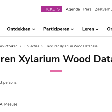
Submenu
TICKETS
Agenda
Pers
Zaalverh
Ontdekken
Participeren
Leren
O
bibliotheken
Collecties
Tervuren Xylarium Wood Database
uren Xylarium Wood Dat
ct persons
 A. Meeuse