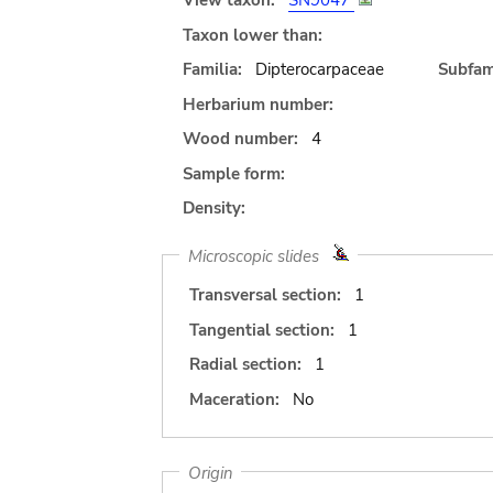
View taxon:
SN9047
Taxon lower than:
Familia:
Dipterocarpaceae
Subfami
Herbarium number:
Wood number:
4
Sample form:
Density:
Microscopic slides
Transversal section:
1
Tangential section:
1
Radial section:
1
Maceration:
No
Origin