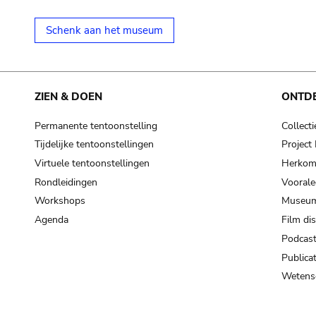
Schenk aan het museum
ZIEN & DOEN
ONTD
Permanente tentoonstelling
Collecti
Tijdelijke tentoonstellingen
Projec
Virtuele tentoonstellingen
Herkoms
Rondleidingen
Voorale
Workshops
Museum
Agenda
Film di
Podcas
Publicat
Wetensc