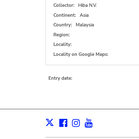
Collector:
Hiba N.V.
Continent:
Asia
Country:
Malaysia
Region:
Locality:
Locality on Google Maps:
Entry date:
Facebook
Instagram
Youtube
Print
X