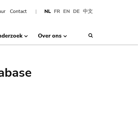
uur
Contact
NL
FR
EN
DE
中文
nderzoek
Over ons
Search
abase