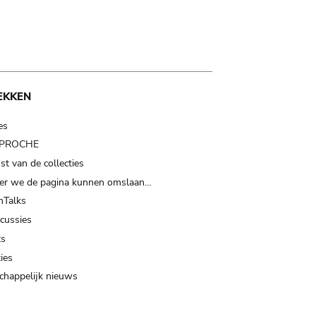
EKKEN
es
t PROCHE
t van de collecties
er we de pagina kunnen omslaan…
Talks
scussies
ts
ies
happelijk nieuws