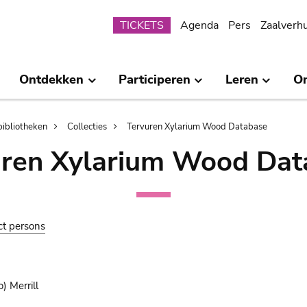
Submenu
TICKETS
Agenda
Pers
Zaalverh
Ontdekken
Participeren
Leren
O
bibliotheken
Collecties
Tervuren Xylarium Wood Database
uren Xylarium Wood Dat
ct persons
) Merrill