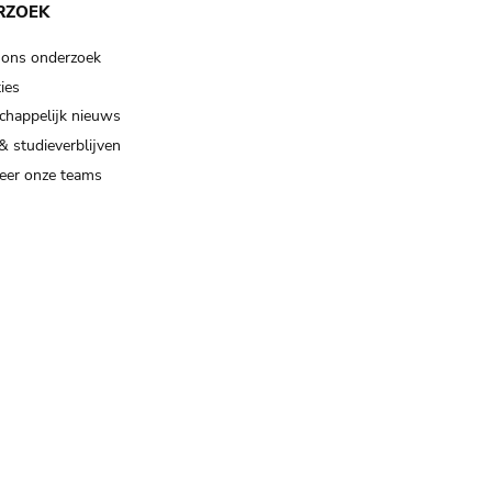
RZOEK
 ons onderzoek
ies
happelijk nieuws
& studieverblijven
eer onze teams