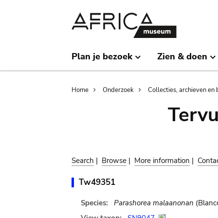
Skip
Skip
to
to
main
search
content
Plan je bezoek
Zien & doen
Breadcrumb
Home
Onderzoek
Collecties, archieven en 
Terv
Search
|
Browse
|
More information
|
Conta
Tw49351
Species:
Parashorea malaanonan
(Blanco