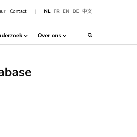
uur
Contact
NL
FR
EN
DE
中文
nderzoek
Over ons
Search
abase