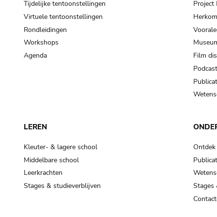
Tijdelijke tentoonstellingen
Projec
Virtuele tentoonstellingen
Herkoms
Rondleidingen
Voorale
Workshops
Museum
Agenda
Film di
Podcas
Publicat
Wetensc
LEREN
ONDE
Kleuter- & lagere school
Ontdek
Middelbare school
Publicat
Leerkrachten
Wetensc
Stages & studieverblijven
Stages 
Contact