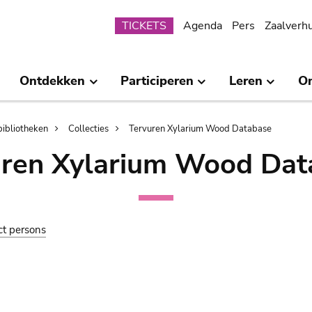
Submenu
TICKETS
Agenda
Pers
Zaalverh
Ontdekken
Participeren
Leren
O
bibliotheken
Collecties
Tervuren Xylarium Wood Database
uren Xylarium Wood Dat
ct persons