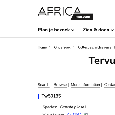
Skip
Skip
to
to
main
search
content
Plan je bezoek
Zien & doen
Breadcrumb
Home
Onderzoek
Collecties, archieven en 
Terv
Search
|
Browse
|
More information
|
Conta
Tw50135
Species:
Genista pilosa
L.