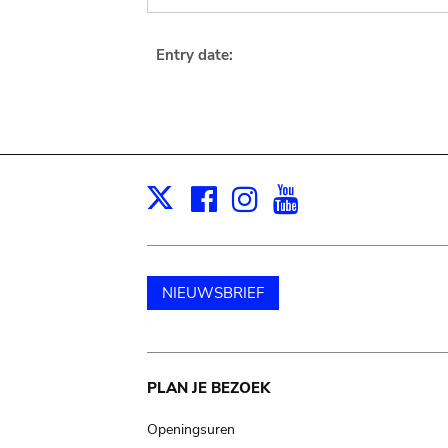
Entry date:
Facebook
Instagram
Youtube
Print
X
NIEUWSBRIEF
Main
PLAN JE BEZOEK
navigation
Openingsuren