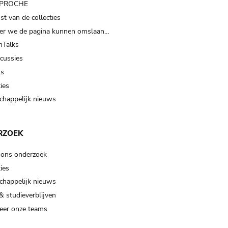
t PROCHE
t van de collecties
er we de pagina kunnen omslaan…
Talks
scussies
ts
ies
happelijk nieuws
RZOEK
 ons onderzoek
ies
happelijk nieuws
& studieverblijven
eer onze teams