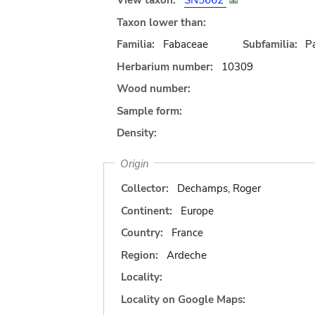
View taxon:
SN5662
Taxon lower than:
Familia:
Fabaceae
Subfamilia:
Pa
Herbarium number:
10309
Wood number:
Sample form:
Density:
Origin
Collector:
Dechamps, Roger
Continent:
Europe
Country:
France
Region:
Ardeche
Locality:
Locality on Google Maps: