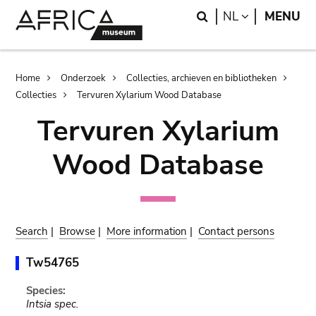
Skip
Skip
Search
LANGUAGE
NL
MENU
to
to
main
search
content
Breadcrumb
Home
Onderzoek
Collecties, archieven en bibliotheken
Collecties
Tervuren Xylarium Wood Database
Tervuren Xylarium
Wood Database
Search
|
Browse
|
More information
|
Contact persons
Tw54765
Species:
Intsia spec.