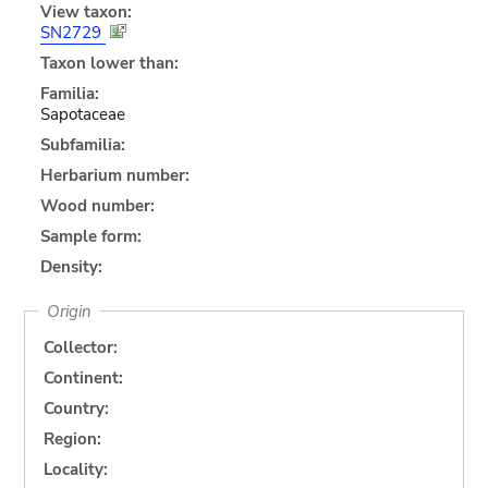
View taxon:
SN2729
Taxon lower than:
Familia:
Sapotaceae
Subfamilia:
Herbarium number:
Wood number:
Sample form:
Density:
Origin
Collector:
Continent:
Country:
Region:
Locality: