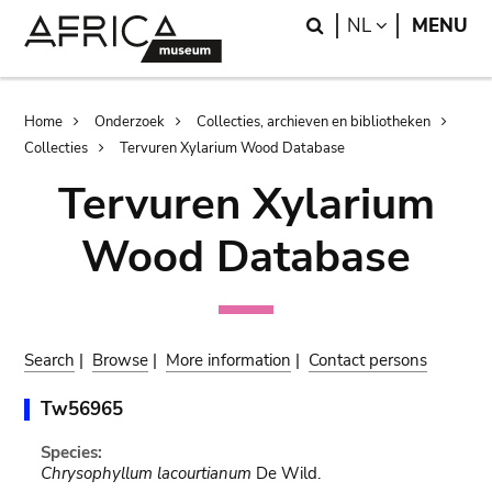
Skip
Skip
Search
LANGUAGE
NL
MENU
to
to
main
search
content
Breadcrumb
Home
Onderzoek
Collecties, archieven en bibliotheken
Collecties
Tervuren Xylarium Wood Database
Tervuren Xylarium
Wood Database
Search
|
Browse
|
More information
|
Contact persons
Tw56965
Species:
Chrysophyllum lacourtianum
De Wild.