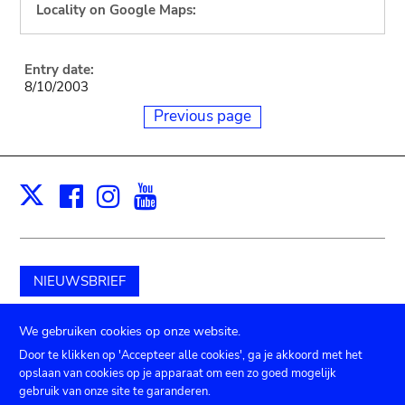
Locality on Google Maps:
Entry date:
8/10/2003
Previous page
Facebook
Instagram
Youtube
Print
X
NIEUWSBRIEF
Schenk aan het museum
We gebruiken cookies op onze website.
Door te klikken op 'Accepteer alle cookies', ga je akkoord met het
opslaan van cookies op je apparaat om een zo goed mogelijk
gebruik van onze site te garanderen.