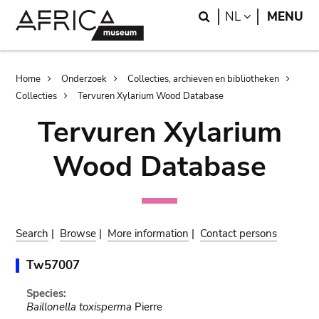
Skip
Skip
Search
LANGUAGE
NL
MENU
to
to
main
search
content
Breadcrumb
Home
Onderzoek
Collecties, archieven en bibliotheken
Collecties
Tervuren Xylarium Wood Database
Tervuren Xylarium
Wood Database
Search
|
Browse
|
More information
|
Contact persons
Tw57007
Species:
Baillonella toxisperma
Pierre