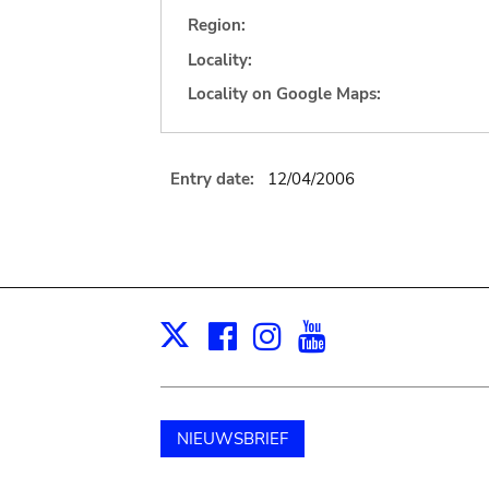
Region:
Locality:
Locality on Google Maps:
Entry date:
12/04/2006
Facebook
Instagram
Youtube
Print
X
NIEUWSBRIEF