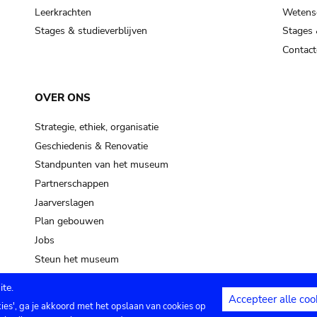
Leerkrachten
Wetensc
Stages & studieverblijven
Stages 
Contact
OVER ONS
Strategie, ethiek, organisatie
Geschiedenis & Renovatie
Standpunten van het museum
Partnerschappen
Jaarverslagen
Plan gebouwen
Jobs
Steun het museum
te.
Accepteer alle coo
kies', ga je akkoord met het opslaan van cookies op