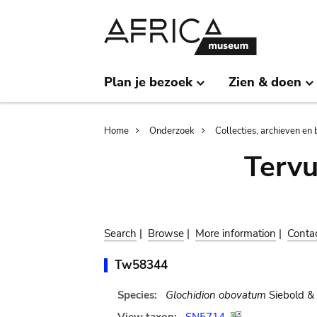
Skip
Skip
to
to
main
search
content
Plan je bezoek
Zien & doen
Breadcrumb
Home
Onderzoek
Collecties, archieven en 
Terv
Search
|
Browse
|
More information
|
Conta
Tw58344
Species:
Glochidion obovatum
Siebold & 