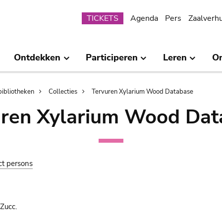
Submenu
TICKETS
Agenda
Pers
Zaalverh
Ontdekken
Participeren
Leren
O
bibliotheken
Collecties
Tervuren Xylarium Wood Database
uren Xylarium Wood Dat
ct persons
Zucc.