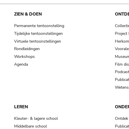
ZIEN & DOEN
ONTD
Permanente tentoonstelling
Collecti
Tijdelijke tentoonstellingen
Projec
Virtuele tentoonstellingen
Herkoms
Rondleidingen
Voorale
Workshops
Museum
Agenda
Film di
Podcas
Publicat
Wetensc
LEREN
ONDE
Kleuter- & lagere school
Ontdek
Middelbare school
Publicat