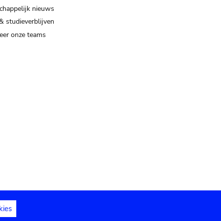
happelijk nieuws
& studieverblijven
eer onze teams
kies