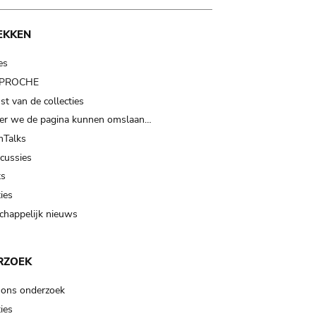
EKKEN
es
t PROCHE
t van de collecties
er we de pagina kunnen omslaan…
Talks
scussies
ts
ies
happelijk nieuws
RZOEK
 ons onderzoek
ies