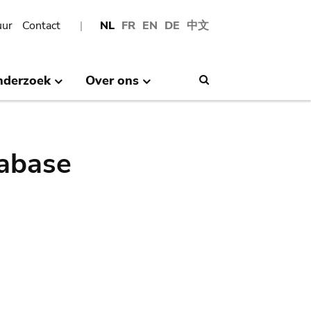
uur
Contact
NL
FR
EN
DE
中文
nderzoek
Over ons
Search
abase