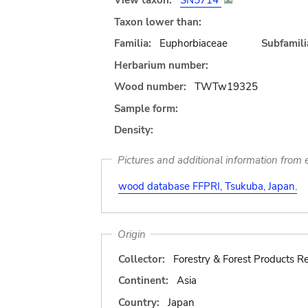
View taxon:
SN5714
Taxon lower than:
Familia:
Euphorbiaceae
Subfamili
Herbarium number:
Wood number:
TWTw19325
Sample form:
Density:
Pictures and additional information from e
wood database FFPRI, Tsukuba, Japan.
Origin
Collector:
Forestry & Forest Products Re
Continent:
Asia
Country:
Japan