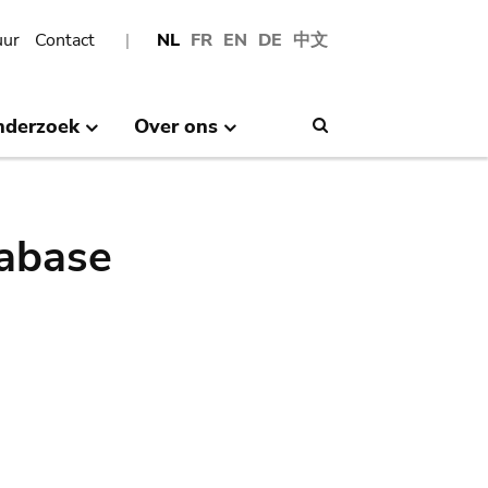
uur
Contact
NL
FR
EN
DE
中文
nderzoek
Over ons
Search
abase