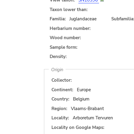
View taxon:
SN10396
Taxon lower than:
Familia:
Juglandaceae
Subfamilia
Herbarium number:
Wood number:
Sample form:
Density:
Origin
Collector:
Continent:
Europe
Country:
Belgium
Region:
Vlaams-Brabant
Locality:
Arboretum Tervuren
Locality on Google Maps: