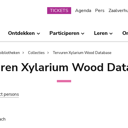
Submenu
TICKETS
Agenda
Pers
Zaalverh
Ontdekken
Participeren
Leren
O
bibliotheken
Collecties
Tervuren Xylarium Wood Database
uren Xylarium Wood Dat
ct persons
ach