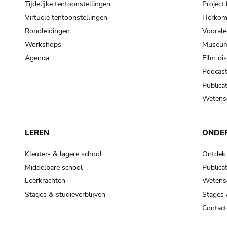
Tijdelijke tentoonstellingen
Projec
Virtuele tentoonstellingen
Herkoms
Rondleidingen
Voorale
Workshops
Museum
Agenda
Film di
Podcas
Publicat
Wetensc
LEREN
ONDE
Kleuter- & lagere school
Ontdek
Middelbare school
Publicat
Leerkrachten
Wetensc
Stages & studieverblijven
Stages 
Contact