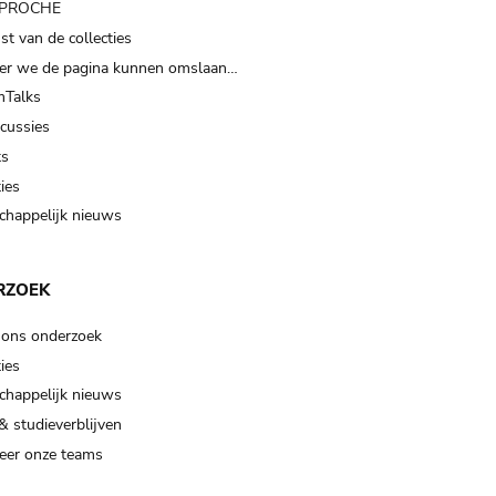
t PROCHE
t van de collecties
er we de pagina kunnen omslaan…
Talks
scussies
ts
ies
happelijk nieuws
RZOEK
 ons onderzoek
ies
happelijk nieuws
& studieverblijven
eer onze teams