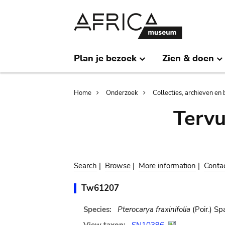
Skip
Skip
to
to
main
search
content
Plan je bezoek
Zien & doen
Breadcrumb
Home
Onderzoek
Collecties, archieven en 
Terv
Search
|
Browse
|
More information
|
Conta
Tw61207
Species:
Pterocarya fraxinifolia
(Poir.) Sp