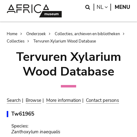
Skip
Skip
Search
LANGUAGE
NL
MENU
to
to
main
search
content
Breadcrumb
Home
Onderzoek
Collecties, archieven en bibliotheken
Collecties
Tervuren Xylarium Wood Database
Tervuren Xylarium
Wood Database
Search
|
Browse
|
More information
|
Contact persons
Tw61965
Species:
Zanthoxylum inaequalis