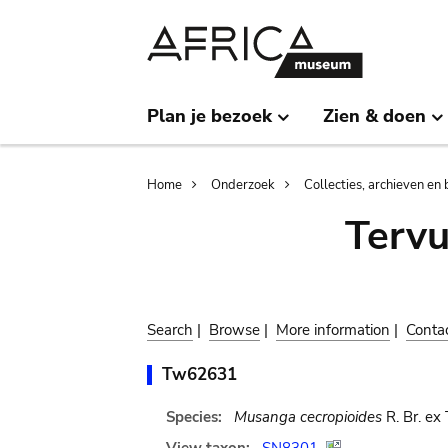
Skip
Skip
to
to
main
search
content
Plan je bezoek
Zien & doen
Breadcrumb
Home
Onderzoek
Collecties, archieven en 
Terv
Search
|
Browse
|
More information
|
Conta
Tw62631
Species:
Musanga cecropioides
R. Br. ex 