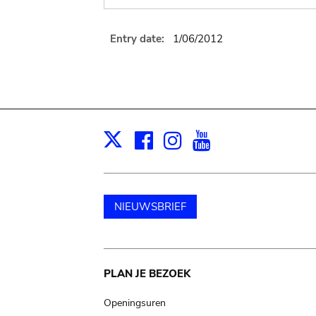
Entry date:
1/06/2012
Facebook
Instagram
Youtube
Print
X
NIEUWSBRIEF
Main
PLAN JE BEZOEK
navigation
Openingsuren