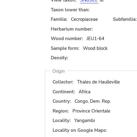
View taxon:
SN8301
Taxon lower than:
Familia:
Cecropiaceae
Subfamilia:
Herbarium number:
Wood number:
JEU1-64
Sample form:
Wood block
Density:
Origin
Collector:
Thales de Haulleville
Continent:
Africa
Country:
Congo, Dem. Rep.
Region:
Province Orientale
Locality:
Yangambi
Locality on Google Maps: