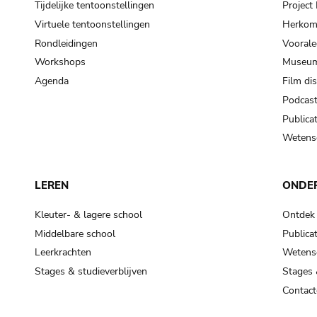
Tijdelijke tentoonstellingen
Projec
Virtuele tentoonstellingen
Herkoms
Rondleidingen
Voorale
Workshops
Museum
Agenda
Film di
Podcas
Publicat
Wetensc
LEREN
ONDE
Kleuter- & lagere school
Ontdek
Middelbare school
Publicat
Leerkrachten
Wetensc
Stages & studieverblijven
Stages 
Contact