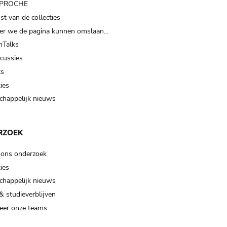
t PROCHE
t van de collecties
er we de pagina kunnen omslaan…
Talks
scussies
ts
ies
happelijk nieuws
RZOEK
 ons onderzoek
ies
happelijk nieuws
& studieverblijven
eer onze teams