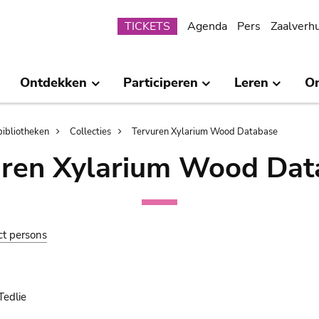
Submenu
TICKETS
Agenda
Pers
Zaalverh
Ontdekken
Participeren
Leren
O
bibliotheken
Collecties
Tervuren Xylarium Wood Database
uren Xylarium Wood Dat
ct persons
Tedlie