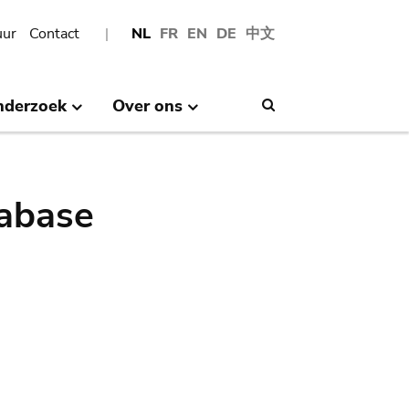
uur
Contact
NL
FR
EN
DE
中文
nderzoek
Over ons
Search
abase