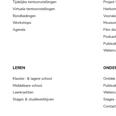
Tijdelijke tentoonstellingen
Projec
Virtuele tentoonstellingen
Herkoms
Rondleidingen
Voorale
Workshops
Museum
Agenda
Film di
Podcas
Publicat
Wetensc
LEREN
ONDE
Kleuter- & lagere school
Ontdek
Middelbare school
Publicat
Leerkrachten
Wetensc
Stages & studieverblijven
Stages 
Contact