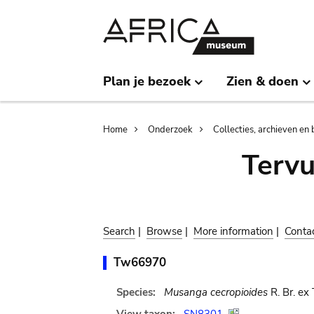
Skip
Skip
to
to
main
search
content
Plan je bezoek
Zien & doen
Breadcrumb
Home
Onderzoek
Collecties, archieven en 
Terv
Search
|
Browse
|
More information
|
Conta
Tw66970
Species:
Musanga cecropioides
R. Br. ex 