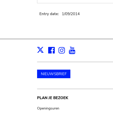
Entry date:
1/09/2014
Facebook
Instagram
Youtube
Print
X
NIEUWSBRIEF
Main
PLAN JE BEZOEK
navigation
Openingsuren