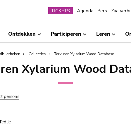
Submenu
TICKETS
Agenda
Pers
Zaalverh
Ontdekken
Participeren
Leren
O
bibliotheken
Collecties
Tervuren Xylarium Wood Database
uren Xylarium Wood Dat
ct persons
Tedlie