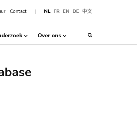
uur
Contact
NL
FR
EN
DE
中文
nderzoek
Over ons
Search
abase