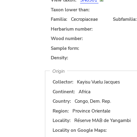
View taxon:
SN8301
Taxon lower than:
Familia:
Cecropiaceae
Subfamilia:
Herbarium number:
Wood number:
Sample form:
Density:
Origin
Collector:
Kayisu Vuelu Jacques
Continent:
Africa
Country:
Congo, Dem. Rep.
Region:
Province Orientale
Locality:
Réserve MAB de Yangambi
Locality on Google Maps: