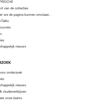
t PROCHE
t van de collecties
er we de pagina kunnen omslaan…
Talks
scussies
ts
ies
happelijk nieuws
RZOEK
 ons onderzoek
ies
happelijk nieuws
& studieverblijven
eer onze teams