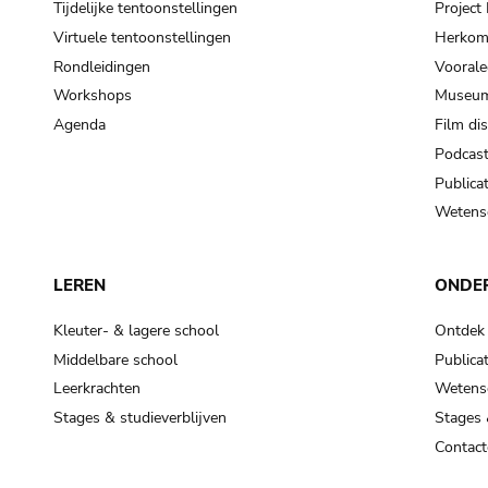
Tijdelijke tentoonstellingen
Projec
Virtuele tentoonstellingen
Herkoms
Rondleidingen
Voorale
Workshops
Museum
Agenda
Film di
Podcas
Publicat
Wetensc
LEREN
ONDE
Kleuter- & lagere school
Ontdek
Middelbare school
Publicat
Leerkrachten
Wetensc
Stages & studieverblijven
Stages 
Contact