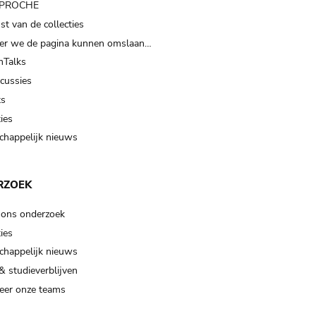
t PROCHE
t van de collecties
er we de pagina kunnen omslaan…
Talks
scussies
ts
ies
happelijk nieuws
RZOEK
 ons onderzoek
ies
happelijk nieuws
& studieverblijven
eer onze teams