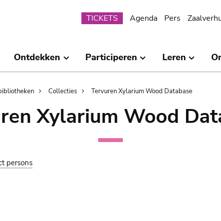
Submenu
TICKETS
Agenda
Pers
Zaalverh
Ontdekken
Participeren
Leren
O
bibliotheken
Collecties
Tervuren Xylarium Wood Database
uren Xylarium Wood Dat
ct persons