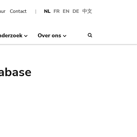
uur
Contact
NL
FR
EN
DE
中文
nderzoek
Over ons
Search
abase