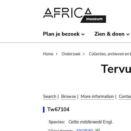
Skip
Skip
to
to
main
search
content
Plan je bezoek
Zien & doen
Breadcrumb
Home
Onderzoek
Collecties, archieven en 
Terv
Search
|
Browse
|
More information
|
Conta
Tw67104
Species:
Celtis mildbraedii
Engl.