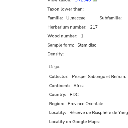
View taxon:
SN2540
Taxon lower than:
Familia:
Ulmaceae
Subfamilia:
Herbarium number:
217
Wood number:
1
Sample form:
Stem disc
Density:
Origin
Collector:
Prosper Sabongo et Bernard
Continent:
Africa
Country:
RDC
Region:
Province Orientale
Locality:
Réserve de Biosphère de Yang
Locality on Google Maps: