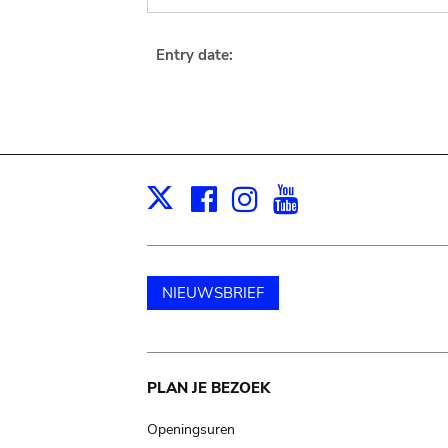
Entry date:
Facebook
Instagram
Youtube
Print
X
NIEUWSBRIEF
Main
PLAN JE BEZOEK
navigation
Openingsuren