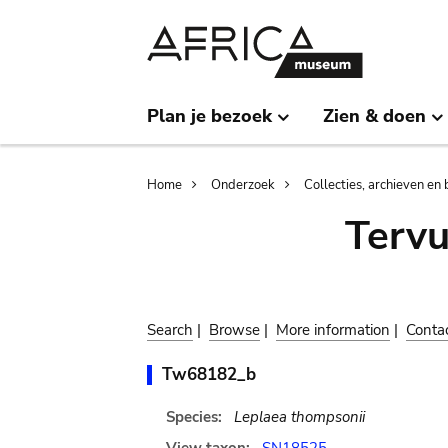
Skip
Skip
to
to
main
search
content
Plan je bezoek
Zien & doen
Breadcrumb
Home
Onderzoek
Collecties, archieven en 
Terv
Search
|
Browse
|
More information
|
Conta
Tw68182_b
Species:
Leplaea thompsonii