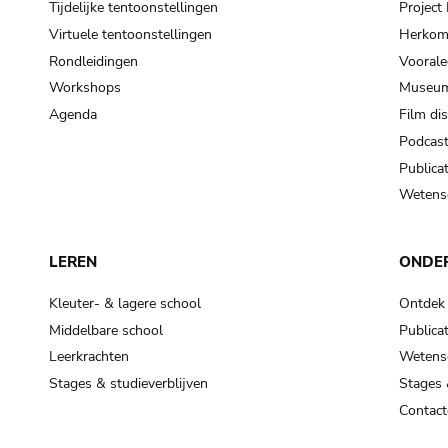
Tijdelijke tentoonstellingen
Projec
Virtuele tentoonstellingen
Herkoms
Rondleidingen
Voorale
Workshops
Museum
Agenda
Film di
Podcas
Publicat
Wetensc
LEREN
ONDE
Kleuter- & lagere school
Ontdek
Middelbare school
Publicat
Leerkrachten
Wetensc
Stages & studieverblijven
Stages 
Contact