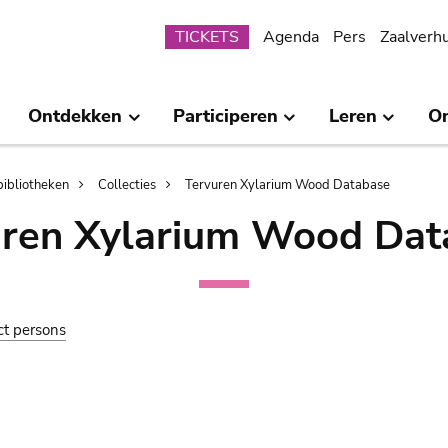
Submenu
TICKETS
Agenda
Pers
Zaalverh
Ontdekken
Participeren
Leren
O
bibliotheken
Collecties
Tervuren Xylarium Wood Database
uren Xylarium Wood Dat
ct persons