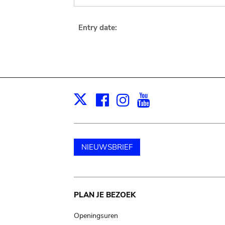
Entry date:
Facebook
Instagram
Youtube
Print
X
NIEUWSBRIEF
Main
PLAN JE BEZOEK
navigation
Openingsuren