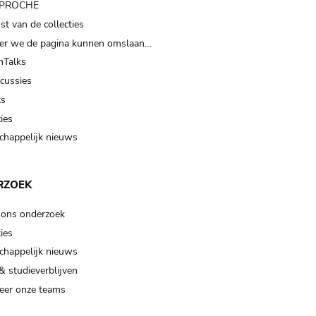
t PROCHE
t van de collecties
er we de pagina kunnen omslaan…
Talks
scussies
ts
ies
happelijk nieuws
RZOEK
 ons onderzoek
ies
happelijk nieuws
& studieverblijven
eer onze teams