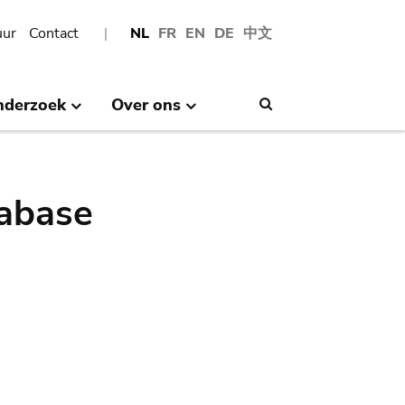
uur
Contact
NL
FR
EN
DE
中文
nderzoek
Over ons
Search
abase