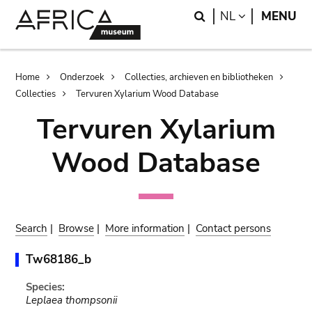
Skip
Skip
Search
LANGUAGE
NL
MENU
to
to
main
search
content
Breadcrumb
Home
Onderzoek
Collecties, archieven en bibliotheken
Collecties
Tervuren Xylarium Wood Database
Tervuren Xylarium
Wood Database
Search
|
Browse
|
More information
|
Contact persons
Tw68186_b
Species:
Leplaea thompsonii