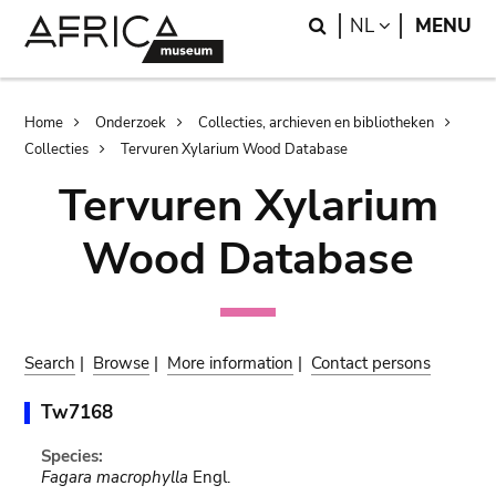
Skip
Skip
Search
LANGUAGE
NL
MENU
to
to
main
search
content
Breadcrumb
Home
Onderzoek
Collecties, archieven en bibliotheken
Collecties
Tervuren Xylarium Wood Database
Tervuren Xylarium
Wood Database
Search
|
Browse
|
More information
|
Contact persons
Tw7168
Species:
Fagara macrophylla
Engl.